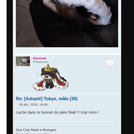
titounette
Citation
Présidente
Re: [Adopté] Tokyo, mâle (35)
26 déc. 2024, 14:06
M
e
caché dans le bonnet du père Noël !! trop mimi !
s
s
a
g
e
Sew Cute Made in Bretagne