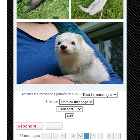
Afficher les messages publiés depuis :
Trier par
Répondre
94 messages
1
…
4
5
6
7
8
…
10