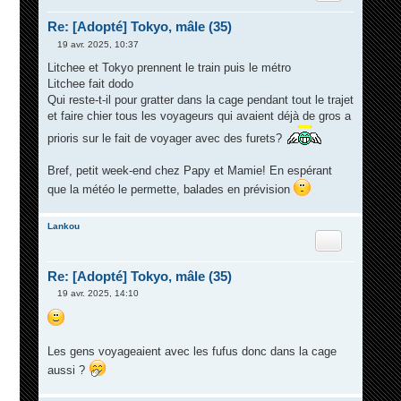
Re: [Adopté] Tokyo, mâle (35)
19 avr. 2025, 10:37
M
e
Litchee et Tokyo prennent le train puis le métro
s
Litchee fait dodo
s
a
Qui reste-t-il pour gratter dans la cage pendant tout le trajet
g
et faire chier tous les voyageurs qui avaient déjà de gros a
e
prioris sur le fait de voyager avec des furets?
Bref, petit week-end chez Papy et Mamie! En espérant
que la météo le permette, balades en prévision
Lankou
Citation
Re: [Adopté] Tokyo, mâle (35)
19 avr. 2025, 14:10
M
e
s
s
a
Les gens voyageaient avec les fufus donc dans la cage
g
e
aussi ?