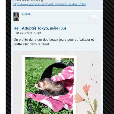
Couturière en upcycling
https://www.facebook.com/profile.php?id=61555445319369
Eléana
Citation
Re: [Adopté] Tokyo, mâle (35)
31 mars 2025, 19:49
M
e
On profite du retour des beaux jours pour se balader et
s
grattouiller dans la terre!
s
a
g
e