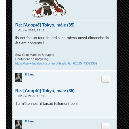
Re: [Adopté] Tokyo, mâle (35)
01 avr. 2025, 14:17
M
e
ils ont fait un tour de jardin les miens aussi dimanche ils
s
étaient contents !
s
a
g
e
Sew Cute Made in Bretagne
Couturière en upcycling
https://www.facebook.com/profile.php?id=61555445319369
Eléana
Citation
Re: [Adopté] Tokyo, mâle (35)
02 avr. 2025, 15:11
M
e
Tu m'étonnes, il faisait tellement bon!
s
s
a
g
e
Eléana
Citation