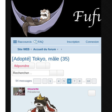
Raccourcis
FAQ
Inscription
Connexion
Site WEB
Accueil du forum
ec
[Adopté] Tokyo, mâle (35)
her
Répondre
ch
er
94 messages
1
…
4
5
6
7
8
…
10
titounette
Citation
Présidente