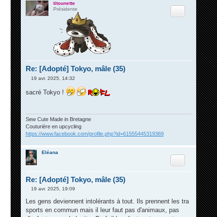
titounette
Citation
Présidente
Re: [Adopté] Tokyo, mâle (35)
19 avr. 2025, 14:32
M
e
sacré Tokyo !
s
s
a
g
e
Sew Cute Made in Bretagne
Couturière en upcycling
https://www.facebook.com/profile.php?id=61555445319369
Eléana
Citation
Re: [Adopté] Tokyo, mâle (35)
19 avr. 2025, 19:09
M
e
Les gens deviennent intolérants à tout. Ils prennent les tra
s
sports en commun mais il leur faut pas d'animaux, pas
s
a