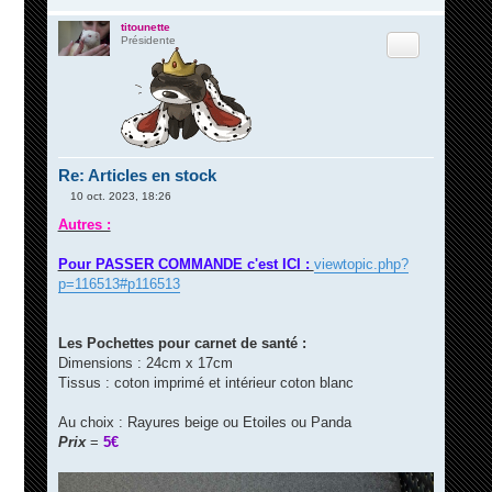
titounette
Citation
Présidente
Re: Articles en stock
10 oct. 2023, 18:26
M
e
Autres :
s
s
a
Pour PASSER COMMANDE c'est ICI :
viewtopic.php?
g
p=116513#p116513
e
Les Pochettes pour carnet de santé :
Dimensions : 24cm x 17cm
Tissus : coton imprimé et intérieur coton blanc
Au choix : Rayures beige ou Etoiles ou Panda
Prix
=
5€