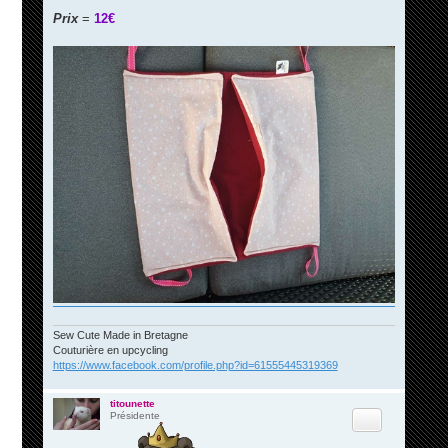
Prix
=
12€
Sew Cute Made in Bretagne
Couturière en upcycling
https://www.facebook.com/profile.php?id=61555445319369
titounette
Citation
Présidente