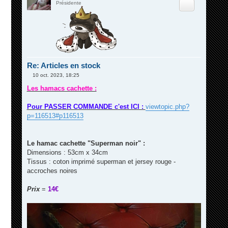
Citation
Présidente
Re: Articles en stock
10 oct. 2023, 18:25
M
e
Les hamacs cachette :
s
s
a
Pour PASSER COMMANDE c'est ICI :
viewtopic.php?
g
p=116513#p116513
e
Le hamac cachette "Superman noir" :
Dimensions : 53cm x 34cm
Tissus : coton imprimé superman et jersey rouge -
accroches noires
Prix
=
14€