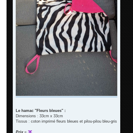
Le hamac "Fleurs bleues" :
Dimensions : 33cm x 33cm
Tissus : coton imprimé fleurs bleues et pilou-pilou bleu-gris
Prix
=
3€