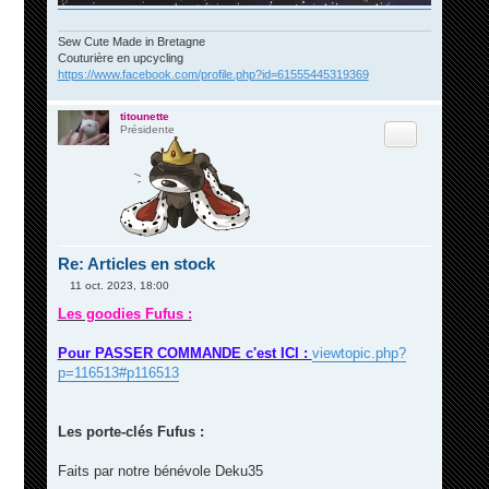
Sew Cute Made in Bretagne
Couturière en upcycling
https://www.facebook.com/profile.php?id=61555445319369
titounette
Citation
Présidente
Re: Articles en stock
11 oct. 2023, 18:00
M
e
Les goodies Fufus :
s
s
a
Pour PASSER COMMANDE c'est ICI :
viewtopic.php?
g
p=116513#p116513
e
Les porte-clés Fufus :
Faits par notre bénévole Deku35