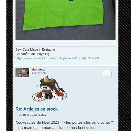
Sew Cute Made in Bretagne
Couturière en upcycling
https://www.facebook.com/profile.php?id=61555445319369
titounette
Citation
Présidente
Re: Articles en stock
09 déc. 2023, 12:37
M
e
Nouveautés de Noël 2023 => les portes-clés au crochet ^^
s
faits main par la maman d'un de nos bénévoles
s