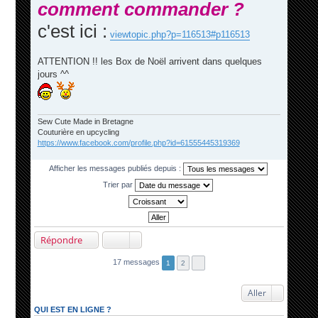
comment commander ?
g
e
c'est ici :
viewtopic.php?p=116513#p116513
ATTENTION !! les Box de Noël arrivent dans quelques
jours ^^
Sew Cute Made in Bretagne
Couturière en upcycling
https://www.facebook.com/profile.php?id=61555445319369
Afficher les messages publiés depuis :
Trier par
Répondre
17 messages
1
2
Aller
QUI EST EN LIGNE ?