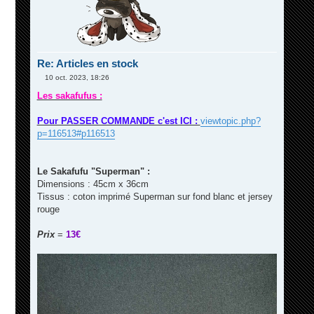
Re: Articles en stock
10 oct. 2023, 18:26
M
e
Les sakafufus :
s
s
a
Pour PASSER COMMANDE c'est ICI :
viewtopic.php?
g
p=116513#p116513
e
Le Sakafufu "Superman" :
Dimensions : 45cm x 36cm
Tissus : coton imprimé Superman sur fond blanc et jersey
rouge
Prix
=
13€