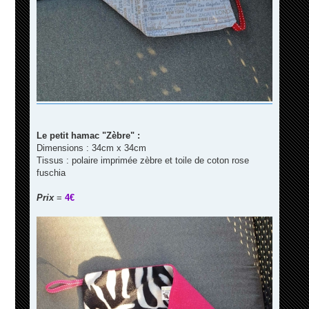
Le petit hamac "Zèbre" :
Dimensions : 34cm x 34cm
Tissus : polaire imprimée zèbre et toile de coton rose
fuschia
Prix
=
4€