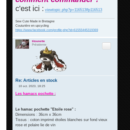
c'est ici :
viewtopic.php?p=116513#p116513
Sew Cute Made in Bretagne
Couturière en upcycling
https://www.facebook.com/profile.php?id=61555445319369
titounette
Citation
Présidente
Re: Articles en stock
10 oct. 2023, 18:25
M
e
Les hamacs pochette :
s
s
a
g
Le hamac pochette "Etoile rose" :
e
Dimensions : 36cm x 36cm
Tissus : coton imprimé étoiles blanches sur fond vieux
rose et polaire lie de vin