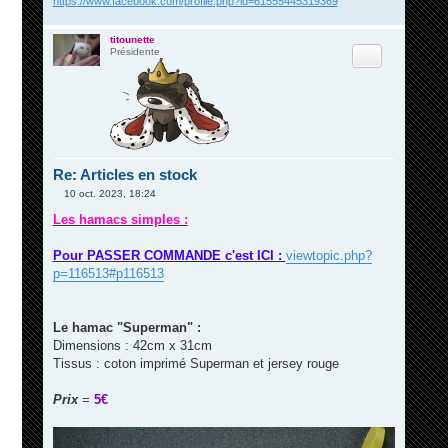
https://www.facebook.com/profile.php?id=61555445319369
titounette
Citation
Présidente
Re: Articles en stock
10 oct. 2023, 18:24
M
e
Les hamacs simples :
s
s
a
Pour PASSER COMMANDE c'est ICI :
viewtopic.php?
g
p=116513#p116513
e
Le hamac "Superman" :
Dimensions : 42cm x 31cm
Tissus : coton imprimé Superman et jersey rouge
Prix
=
5€