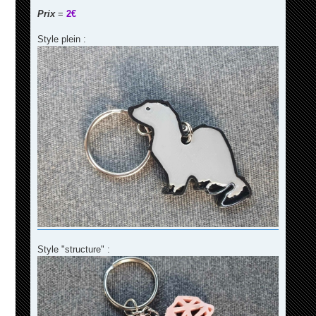
Prix
=
2€
Style plein :
Style "structure" :