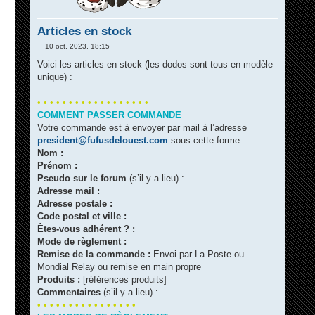
Articles en stock
10 oct. 2023, 18:15
M
e
Voici les articles en stock (les dodos sont tous en modèle
s
unique) :
s
a
g
• • • • • • • • • • • • • • • • • •
e
COMMENT PASSER COMMANDE
Votre commande est à envoyer par mail à l’adresse
president@fufusdelouest.com
sous cette forme :
Nom :
Prénom :
Pseudo sur le forum
(s’il y a lieu) :
Adresse mail :
Adresse postale :
Code postal et ville :
Êtes-vous adhérent ? :
Mode de règlement :
Remise de la commande :
Envoi par La Poste ou
Mondial Relay ou remise en main propre
Produits :
[références produits]
Commentaires
(s’il y a lieu) :
• • • • • • • • • • • • • • • •