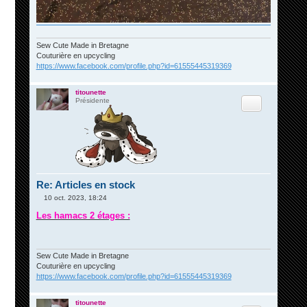
Sew Cute Made in Bretagne
Couturière en upcycling
https://www.facebook.com/profile.php?id=61555445319369
titounette
Citation
Présidente
Re: Articles en stock
10 oct. 2023, 18:24
M
e
Les hamacs 2 étages :
s
s
a
g
e
Sew Cute Made in Bretagne
Couturière en upcycling
https://www.facebook.com/profile.php?id=61555445319369
titounette