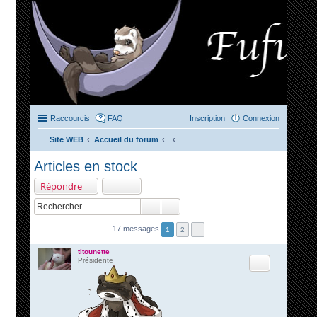
Raccourcis
FAQ
Inscription
Connexion
Site WEB
Accueil du forum
ec
Articles en stock
her
Répondre
ch
er
17 messages
1
2
titounette
Citation
Présidente