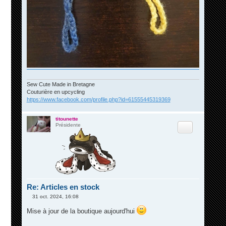
Sew Cute Made in Bretagne
Couturière en upcycling
https://www.facebook.com/profile.php?id=61555445319369
titounette
Citation
Présidente
Re: Articles en stock
31 oct. 2024, 16:08
M
e
Mise à jour de la boutique aujourd'hui
s
s
a