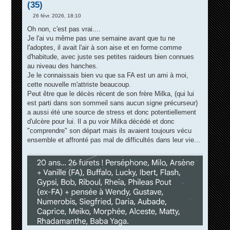
(35)
26 févr. 2026, 18:10
M
e
Oh non, c'est pas vrai....
s
Je l'ai vu même pas une semaine avant que tu ne
s
a
l'adoptes, il avait l'air à son aise et en forme comme
g
d'habitude, avec juste ses petites raideurs bien connues
e
au niveau des hanches.
Je le connaissais bien vu que sa FA est un ami à moi,
cette nouvelle m'attriste beaucoup.
Peut être que le décès récent de son frère Milka, (qui lui
est parti dans son sommeil sans aucun signe précurseur)
a aussi été une source de stress et donc potentiellement
d'ulcère pour lui. Il a pu voir Milka décédé et donc
"comprendre" son départ mais ils avaient toujours vécu
ensemble et affronté pas mal de difficultés dans leur vie...