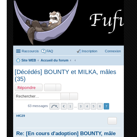
Raccourcis
FAQ
Inscription
Connexion
Site WEB
Accueil du forum
ec
[Décédés] BOUNTY et MILKA, mâles
her
(35)
ch
Répondre
er
63 messages
1
…
3
4
5
6
7
HfC29
Citation
Re: [En cours d'adoption] BOUNTY, mâle