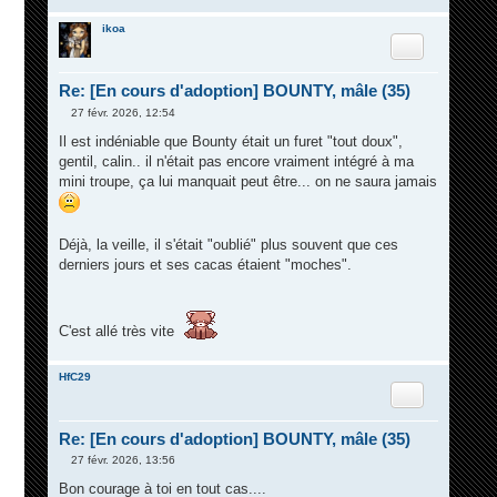
ikoa
Citation
Re: [En cours d'adoption] BOUNTY, mâle (35)
27 févr. 2026, 12:54
M
e
Il est indéniable que Bounty était un furet "tout doux",
s
gentil, calin.. il n'était pas encore vraiment intégré à ma
s
a
mini troupe, ça lui manquait peut être... on ne saura jamais
g
e
Déjà, la veille, il s'était "oublié" plus souvent que ces
derniers jours et ses cacas étaient "moches".
C'est allé très vite
HfC29
Citation
Re: [En cours d'adoption] BOUNTY, mâle (35)
27 févr. 2026, 13:56
M
e
Bon courage à toi en tout cas....
s