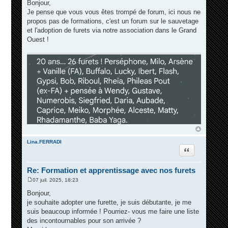
e
Bonjour,
s
Je pense que vous vous êtes trompé de forum, ici nous ne
s
a
propos pas de formations, c'est un forum sur le sauvetage
g
et l'adoption de furets via notre association dans le Grand
e
Ouest !
Lina.FERRADI
Citation
Re: Formation et apprentissage avec nos furets
07 juil. 2025, 18:23
M
e
Bonjour,
s
je souhaite adopter une furette, je suis débutante, je me
s
a
suis beaucoup informée ! Pourriez- vous me faire une liste
g
des incontournables pour son arrivée ?
e