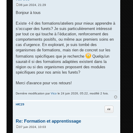
06 juin 2024, 21:29
M
e
Bonjour à tous
s
s
a
Existe -t-il des formations/ateliers pour mieux apprendre à
g
s’occuper des furets? Je suis particulièrement intéressé
e
par tout ce qui touche à l’éducation, renforcement des
comportements positifs, ou même aux premiers soins en
cas d’urgence. En explorant, je suis tombé des
organismes de formations, mais rien de concret sur les
formations spécifiques que je recherche
Quelqu'un
saurait-il si des formations adaptées existent dans la
région ou si des organismes proposent des modules
spécifiques pour nos amis les furets?
Merci d'avance pour vos retours!
Dernière modification par
Vico
le 24 juin 2026, 05:22, modifié 2 fois.
HfC29
Citation
Re: Formation et apprentissage
07 juin 2024, 10:03
M