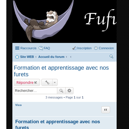
Raccourcis
FAQ
Inscription
Connexion
Site WEB
Accueil du forum
ec
Formation et apprentissage avec nos
her
furets
ch
Répondre
er
3 messages • Page
1
sur
1
Vico
Citation
Formation et apprentissage avec nos
furets