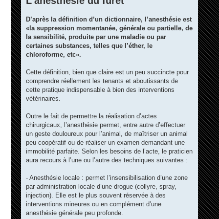
L’anesthésie du furet
s
s
a
D’après la définition d’un dictionnaire, l’anesthésie est
g
e
«la suppression momentanée, générale ou partielle, de
la sensibilité, produite par une maladie ou par
certaines substances, telles que l’éther, le
chloroforme, etc».
Cette définition, bien que claire est un peu succincte pour
comprendre réellement les tenants et aboutissants de
cette pratique indispensable à bien des interventions
vétérinaires.
Outre le fait de permettre la réalisation d’actes
chirurgicaux, l’anesthésie permet, entre autre d’effectuer
un geste douloureux pour l’animal, de maîtriser un animal
peu coopératif ou de réaliser un examen demandant une
immobilité parfaite. Selon les besoins de l’acte, le praticien
aura recours à l’une ou l’autre des techniques suivantes :
- Anesthésie locale : permet l’insensibilisation d’une zone
par administration locale d’une drogue (collyre, spray,
injection). Elle est le plus souvent réservée à des
interventions mineures ou en complément d’une
anesthésie générale peu profonde.