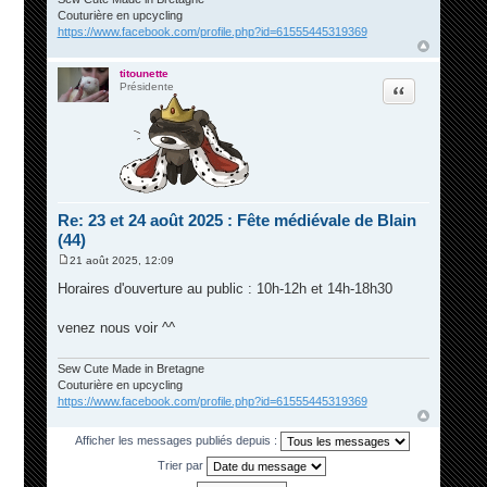
Couturière en upcycling
https://www.facebook.com/profile.php?id=61555445319369
titounette
Citation
Présidente
Re: 23 et 24 août 2025 : Fête médiévale de Blain
(44)
21 août 2025, 12:09
M
e
Horaires d'ouverture au public : 10h-12h et 14h-18h30
s
s
a
venez nous voir ^^
g
e
Sew Cute Made in Bretagne
Couturière en upcycling
https://www.facebook.com/profile.php?id=61555445319369
Afficher les messages publiés depuis :
Trier par