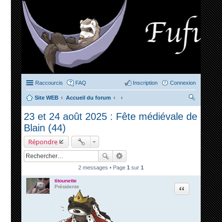
Raccourcis
FAQ
Inscription
Connexion
Site WEB
Accueil du forum
ec
23 et 24 août 2025 : Fête médiévale de
her
Blain (44)
ch
Répondre
er
2 messages • Page
1
sur
1
titounette
Citation
Présidente