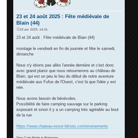
23 et 24 août 2025 : Fête médiévale de
Blain (44)
23 avr. 2025, 14:31
M
e
23 et 24 août : Fête médiévale de Blain (44)
s
s
a
montage le vendredi en fin de journée et fête le samedi,
g
dimanche
e
Nous n'y étions pas allés l'année dernière et c'est donc
avec grand plaisir que nous retournerons au château de
Blain, qui est un peu le lieu du début de notre aventure
médiévale aux Fufus de l'Ouest, c'est là que l'idée y est
née.
Nous avons besoin de bénévoles.
Possibilité de faire camping sauvage sur le parking
exposant et sinon il y a un camping très agréable au bout
de la rue.
https://www.chateau-essor-blinois.com/evenements
Sew Cute Made in Bretagne