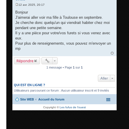
12 avr. 2025, 20:17
M
e
Bonjour
s
J'aimerai aller voir ma fille à Toulouse en septembre.
s
a
Je cherche donc quelqu'un qui viendrait habiter chez moi
g
pendant une petite semaine.
e
Il y a une pièce pour votre/vos furets si vous venez avec
eux.
Pour plus de renseignements, vous pouvez m'envoyer un
mp
Répondre
1 message • Page
1
sur
1
Aller
QUI EST EN LIGNE ?
Utilisateurs parcourant ce forum : Aucun utilisateur inscrit et 9 invités
Site WEB
Accueil du forum
Copyright ©
Les fufus de l'ouest