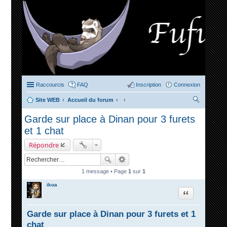
Raccourcis
FAQ
Inscription
Connexion
Site WEB
Accueil du forum
ec
Garde sur place à Dinan pour 3 furets
her
et 1 chat
ch
Répondre
er
1 message • Page
1
sur
1
ikoa
Citation
Garde sur place à Dinan pour 3 furets et 1
chat