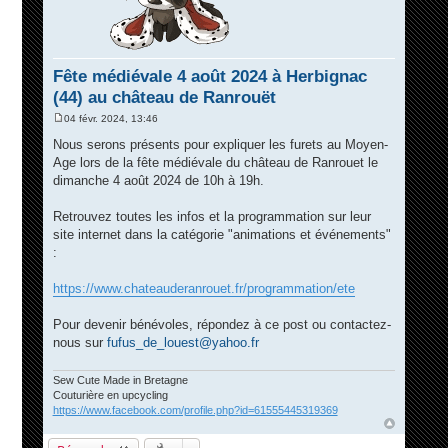
Fête médiévale 4 août 2024 à Herbignac
(44) au château de Ranrouët
04 févr. 2024, 13:46
M
e
Nous serons présents pour expliquer les furets au Moyen-
s
Age lors de la fête médiévale du château de Ranrouet le
s
a
dimanche 4 août 2024 de 10h à 19h.
g
e
Retrouvez toutes les infos et la programmation sur leur
site internet dans la catégorie "animations et événements"
:
https://www.chateauderanrouet.fr/programmation/ete
Pour devenir bénévoles, répondez à ce post ou contactez-
nous sur
fufus_de_louest@yahoo.fr
Sew Cute Made in Bretagne
Couturière en upcycling
https://www.facebook.com/profile.php?id=61555445319369