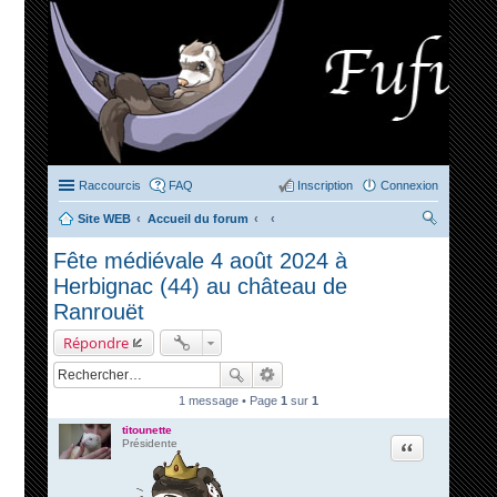
Raccourcis
FAQ
Inscription
Connexion
Site WEB
Accueil du forum
ec
Fête médiévale 4 août 2024 à
her
Herbignac (44) au château de
ch
Ranrouët
er
Répondre
1 message • Page
1
sur
1
titounette
Citation
Présidente