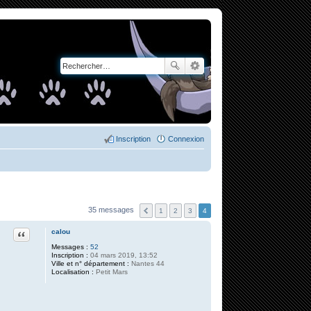
Inscription
Connexion
35 messages
1
2
3
4
Citation
calou
Messages :
52
Inscription :
04 mars 2019, 13:52
Ville et n° département :
Nantes 44
Localisation :
Petit Mars