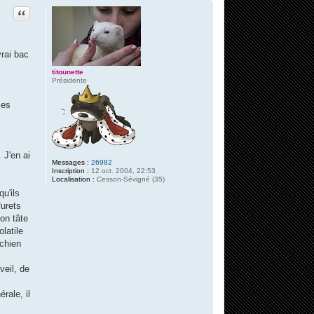
Citation
vrai bac
titounette
Présidente
ses
 J'en ai
Messages :
26982
Inscription :
12 oct. 2004, 22:53
Localisation :
Cesson-Sévigné (35)
u'ils
furets
on tâte
latile
 chien
veil, de
rale, il