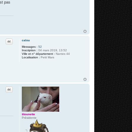
est pas
Citation
calou
Messages :
52
Inscription :
04 mars 2019, 13:52
Ville et n° département :
Nantes 44
Localisation :
Petit Mars
Citation
titounette
Présidente