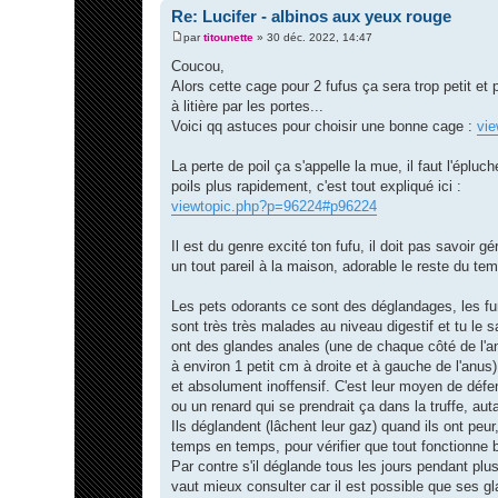
Re: Lucifer - albinos aux yeux rouge
par
titounette
»
30 déc. 2022, 14:47
M
e
Coucou,
s
Alors cette cage pour 2 fufus ça sera trop petit et 
s
a
à litière par les portes...
g
Voici qq astuces pour choisir une bonne cage :
vie
e
La perte de poil ça s'appelle la mue, il faut l'éplu
poils plus rapidement, c'est tout expliqué ici :
viewtopic.php?p=96224#p96224
Il est du genre excité ton fufu, il doit pas savoir g
un tout pareil à la maison, adorable le reste du te
Les pets odorants ce sont des déglandages, les furet
sont très très malades au niveau digestif et tu le 
ont des glandes anales (une de chaque côté de l'an
à environ 1 petit cm à droite et à gauche de l'anus)
et absolument inoffensif. C'est leur moyen de défe
ou un renard qui se prendrait ça dans la truffe, autant
Ils déglandent (lâchent leur gaz) quand ils ont peur
temps en temps, pour vérifier que tout fonctionne b
Par contre s'il déglande tous les jours pendant plu
vaut mieux consulter car il est possible que ses gl