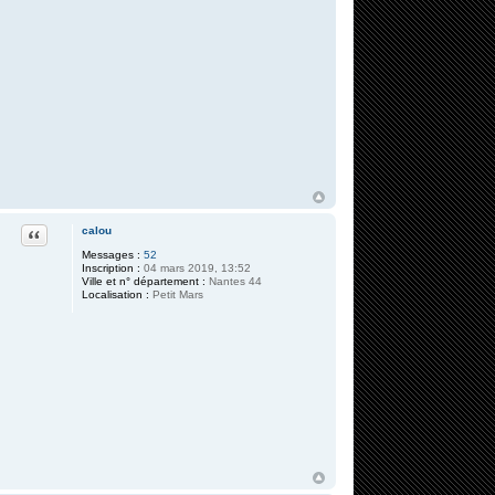
Citation
calou
Messages :
52
Inscription :
04 mars 2019, 13:52
Ville et n° département :
Nantes 44
Localisation :
Petit Mars