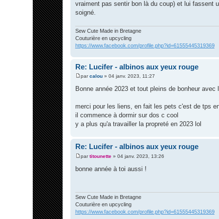
vraiment pas sentir bon là du coup) et lui fassent 
soigné.
Sew Cute Made in Bretagne
Couturière en upcycling
https://www.facebook.com/profile.php?id=61555445319369
Re: Lucifer - albinos aux yeux rouge
par
calou
»
04 janv. 2023, 11:27
M
e
Bonne année 2023 et tout pleins de bonheur avec le
s
s
a
merci pour les liens, en fait les pets c'est de tps 
g
il commence à dormir sur dos c cool
e
y a plus qu'a travailler la propreté en 2023 lol
Re: Lucifer - albinos aux yeux rouge
par
titounette
»
04 janv. 2023, 13:26
M
e
bonne année à toi aussi !
s
s
a
g
e
Sew Cute Made in Bretagne
Couturière en upcycling
https://www.facebook.com/profile.php?id=61555445319369