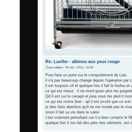
Re: Lucifer - albinos aux yeux rouge
par
calou
»
30 déc. 2022, 10:48
M
e
Pour faire un point sur le comportement de Lulu
s
il n'a pas beaucoup changé depuis l'opération par 
s
a
il est toujours vif et quelque fois il fait le foufou 
g
ce qui est mieux : il ne mord quasi plus les poignet
e
Qd il est sur le canapé et joue sous les pled il mordi
ce qui est moins bien : qd il est excité que ce soit 
je dois faire attention qu'il ne me morde pas le vis
sinon il fait sa vie dans le salon
c'est vraiment perturbant car il a bien compris le N
quelque fois il me fait des pets tres odorants, est 