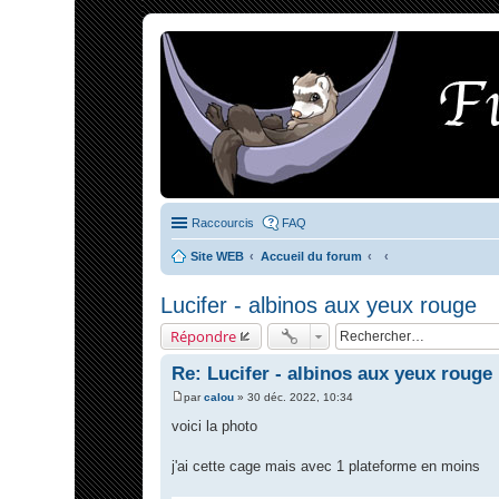
Raccourcis
FAQ
Site WEB
Accueil du forum
Lucifer - albinos aux yeux rouge
Répondre
Re: Lucifer - albinos aux yeux rouge
par
calou
»
30 déc. 2022, 10:34
M
e
voici la photo
s
s
a
j'ai cette cage mais avec 1 plateforme en moins
g
e