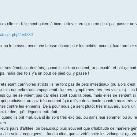
puis elle est tellement galère à bien nettoyer, vu qu'on ne peut pas passer un 
wtopic.php?t=4339
cher ou le brosser avec une brosse douce pour les bébés, pour lui faire tomber 
érer ses émotions des fois, quand il est trop content, trop excité, et paf ça part.
mps, mais des fois y'a un bout de pied qui y passe !
s étant carnivores stricts ils ne font pas de pets intestinaux (ou alors c'est q
saurais car cela s'accompagnerait d'autres symptômes très très visibles). Les 
us qui ne se voient pas car elles sont sous la peau, mais elles se sentent si 
 qui produisent un gaz très odorant (qui relève de la boule puante) mais très vo
nse contre les ennemis. Déjà pour nous ça sent plutôt très mauvais, alors un
 te dire, qu'il déguerpit vite fait.
, quand ils ont mal, quand ils sont très excités, ou dans leur sommeil ou au ré
ien.
sieurs jours d'affilée, ou beaucoup plus souvent que d'habitude de manière géné
andes soient engorgées, il faudra alors que le vétérinaire les vidangent (ça va