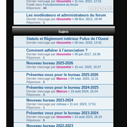
Dernier message par
titounette
«
11 nov. 2022, 12:16
Publié dans
Fonctionnement du forum
Réponses :
44
1
2
3
4
5
Les modérateurs et administrateurs du forum
Dernier message par
titounette
«
08 févr. 2012, 18:49
Réponses :
1
Sujets
Statuts et Règlement intérieur Fufus de l'Ouest
Dernier message par
titounette
«
06 nov. 2018, 13:42
Comment adhérer à l'association ?
Dernier message par
titounette
«
06 juin 2017, 16:36
Réponses :
1
Nouveau bureau 2025-2026
Dernier message par
titounette
«
15 oct. 2025, 18:37
Présentez-vous pour le bureau 2025-2026
Dernier message par
Marcus
«
04 sept. 2025, 11:31
Réponses :
5
Présentez-vous pour le bureau 2024-2025
Dernier message par
Marcus
«
19 août 2024, 16:24
Réponses :
4
Nouveau bureau 2023-2024
Dernier message par
zetswa
«
11 oct. 2023, 17:51
Réponses :
1
Présentez vous pour le bureau 2023-2024
Dernier message par
titounette
«
23 août 2023, 18:19
Réponses :
6
Nouveau bureau 2022-2023