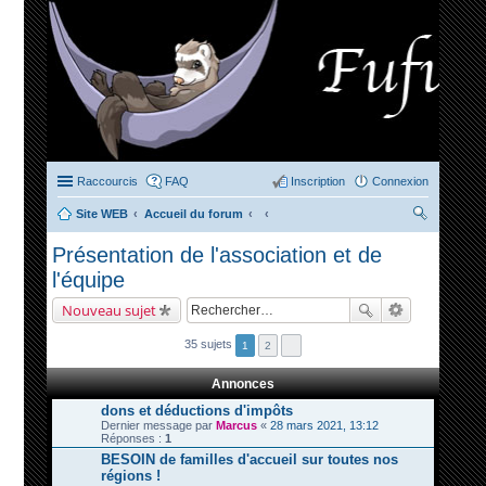
Raccourcis
FAQ
Inscription
Connexion
Site WEB
Accueil du forum
ec
Présentation de l'association et de
her
l'équipe
ch
Nouveau sujet
er
35 sujets
1
2
Annonces
dons et déductions d'impôts
Dernier message par
Marcus
«
28 mars 2021, 13:12
Réponses :
1
BESOIN de familles d'accueil sur toutes nos
régions !