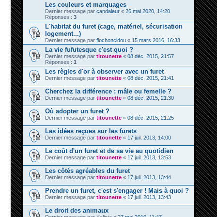
Les couleurs et marquages
Dernier message par
candaleur
«
26 mai 2020, 14:20
Réponses :
3
L'habitat du furet (cage, matériel, sécurisation
logement...)
Dernier message par
flochoncidou
«
15 mars 2016, 16:33
La vie fufutesque c'est quoi ?
Dernier message par
titounette
«
08 déc. 2015, 21:57
Réponses :
1
Les règles d'or à observer avec un furet
Dernier message par
titounette
«
08 déc. 2015, 21:41
Cherchez la différence : mâle ou femelle ?
Dernier message par
titounette
«
08 déc. 2015, 21:30
Où adopter un furet ?
Dernier message par
titounette
«
08 déc. 2015, 21:25
Les idées reçues sur les furets
Dernier message par
titounette
«
17 juil. 2013, 14:00
Le coût d'un furet et de sa vie au quotidien
Dernier message par
titounette
«
17 juil. 2013, 13:53
Les côtés agréables du furet
Dernier message par
titounette
«
17 juil. 2013, 13:44
Prendre un furet, c'est s'engager ! Mais à quoi ?
Dernier message par
titounette
«
17 juil. 2013, 13:43
Le droit des animaux