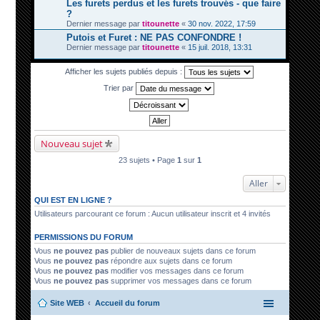
Les furets perdus et les furets trouvés - que faire
?
Dernier message par
titounette
«
30 nov. 2022, 17:59
Putois et Furet : NE PAS CONFONDRE !
Dernier message par
titounette
«
15 juil. 2018, 13:31
Afficher les sujets publiés depuis :
Trier par
Nouveau sujet
23 sujets • Page
1
sur
1
Aller
QUI EST EN LIGNE ?
Utilisateurs parcourant ce forum : Aucun utilisateur inscrit et 4 invités
PERMISSIONS DU FORUM
Vous
ne pouvez pas
publier de nouveaux sujets dans ce forum
Vous
ne pouvez pas
répondre aux sujets dans ce forum
Vous
ne pouvez pas
modifier vos messages dans ce forum
Vous
ne pouvez pas
supprimer vos messages dans ce forum
Site WEB
Accueil du forum