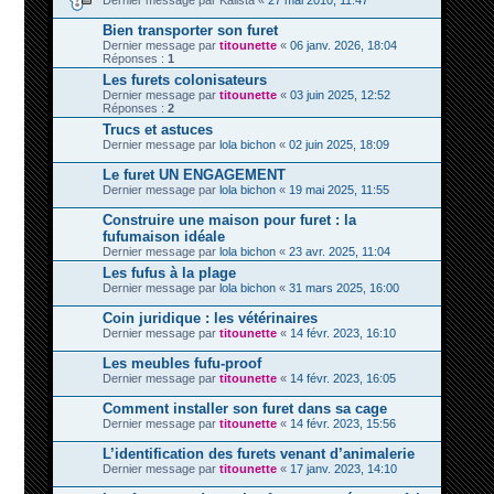
Dernier message par
Kalista
«
27 mai 2010, 11:47
Bien transporter son furet
Dernier message par
titounette
«
06 janv. 2026, 18:04
Réponses :
1
Les furets colonisateurs
Dernier message par
titounette
«
03 juin 2025, 12:52
Réponses :
2
Trucs et astuces
Dernier message par
lola bichon
«
02 juin 2025, 18:09
Le furet UN ENGAGEMENT
Dernier message par
lola bichon
«
19 mai 2025, 11:55
Construire une maison pour furet : la
fufumaison idéale
Dernier message par
lola bichon
«
23 avr. 2025, 11:04
Les fufus à la plage
Dernier message par
lola bichon
«
31 mars 2025, 16:00
Coin juridique : les vétérinaires
Dernier message par
titounette
«
14 févr. 2023, 16:10
Les meubles fufu-proof
Dernier message par
titounette
«
14 févr. 2023, 16:05
Comment installer son furet dans sa cage
Dernier message par
titounette
«
14 févr. 2023, 15:56
L’identification des furets venant d’animalerie
Dernier message par
titounette
«
17 janv. 2023, 14:10