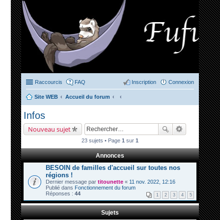
Raccourcis
FAQ
Inscription
Connexion
Site WEB
Accueil du forum
ec
Infos
her
Nouveau sujet
ch
23 sujets • Page
1
sur
1
er
Annonces
BESOIN de familles d'accueil sur toutes nos
régions !
Dernier message par
titounette
«
11 nov. 2022, 12:16
Publié dans
Fonctionnement du forum
Réponses :
44
1
2
3
4
5
Sujets