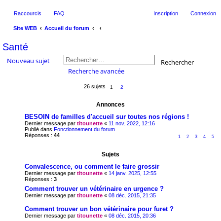
Raccourcis
FAQ
Inscription
Connexion
Site WEB
Accueil du forum
ec
Santé
her
Nouveau sujet
Rechercher
ch
Recherche avancée
er
26 sujets
1
2
Annonces
BESOIN de familles d'accueil sur toutes nos régions !
Dernier message par
titounette
«
11 nov. 2022, 12:16
Publié dans
Fonctionnement du forum
Réponses :
44
1
2
3
4
5
Sujets
Convalescence, ou comment le faire grossir
Dernier message par
titounette
«
14 janv. 2025, 12:55
Réponses :
3
Comment trouver un vétérinaire en urgence ?
Dernier message par
titounette
«
08 déc. 2015, 21:35
Comment trouver un bon vétérinaire pour furet ?
Dernier message par
titounette
«
08 déc. 2015, 20:36