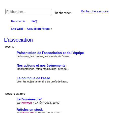
Recherche avancée
Rechercher
Raccourcis
FAQ
Site WEB
Accueil du forum
L'association
FORUM
Présentation de l'association et de l'équipe
Le bureau, les modos, les statuts de l'asso...
Nos actions et nos événements
Manifestations, fêtes médiévales, presse...
La boutique de l'asso
Voici les objets à vendre au profit de l'asso
SUJETS ACTIFS
Le "sur-mesure"
par
Fenwyn
» 17 févr. 2014, 19:49
Articles en stock