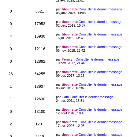
11 avr. 2025, 11:01
par
titounette
Consulter le dernier message
0
6621
03 janv. 2024, 14:03
par
titounette
Consulter le dernier message
0
17953
02 déc. 2019, 15:37
par
titounette
Consulter le dernier message
4
16930
16 juil. 2019, 13:37
par
titounette
Consulter le dernier message
0
12116
06 nov. 2018, 13:42
par
Fenwyn
Consulter le dernier message
0
12882
10 nov. 2017, 21:46
par
titounette
Consulter le dernier message
26
54255
09 oct. 2017, 13:23
par
titounette
Consulter le dernier message
1
13937
06 juin 2017, 16:36
par
Cath
Consulter le dernier message
1
12630
24 avr. 2011, 18:51
par
titounette
Consulter le dernier message
0
13100
12 août 2010, 18:43
par
titounette
Consulter le dernier message
2
1201
17 avr. 2026, 12:08
par
titounette
Consulter le dernier message
0
2410