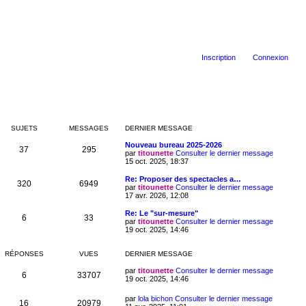
Inscription
Connexion
SUJETS
MESSAGES
DERNIER MESSAGE
Nouveau bureau 2025-2026
37
295
par
titounette
Consulter le dernier message
15 oct. 2025, 18:37
Re: Proposer des spectacles a…
320
6949
par
titounette
Consulter le dernier message
17 avr. 2026, 12:08
Re: Le "sur-mesure"
6
33
par
titounette
Consulter le dernier message
19 oct. 2025, 14:46
RÉPONSES
VUES
DERNIER MESSAGE
par
titounette
Consulter le dernier message
6
33707
19 oct. 2025, 14:46
par
lola bichon
Consulter le dernier message
16
20979