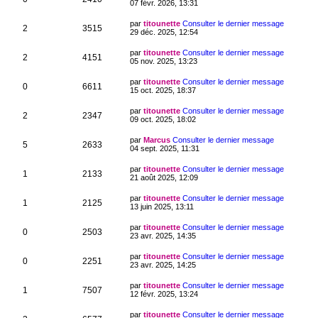
07 févr. 2026, 13:31
par
titounette
Consulter le dernier message
2
3515
29 déc. 2025, 12:54
par
titounette
Consulter le dernier message
2
4151
05 nov. 2025, 13:23
par
titounette
Consulter le dernier message
0
6611
15 oct. 2025, 18:37
par
titounette
Consulter le dernier message
2
2347
09 oct. 2025, 18:02
par
Marcus
Consulter le dernier message
5
2633
04 sept. 2025, 11:31
par
titounette
Consulter le dernier message
1
2133
21 août 2025, 12:09
par
titounette
Consulter le dernier message
1
2125
13 juin 2025, 13:11
par
titounette
Consulter le dernier message
0
2503
23 avr. 2025, 14:35
par
titounette
Consulter le dernier message
0
2251
23 avr. 2025, 14:25
par
titounette
Consulter le dernier message
1
7507
12 févr. 2025, 13:24
par
titounette
Consulter le dernier message