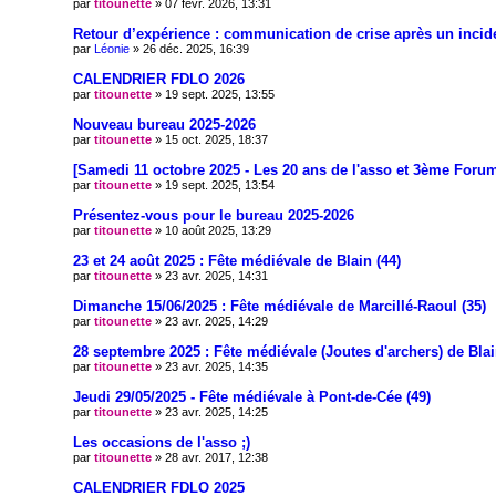
par
titounette
» 07 févr. 2026, 13:31
Retour d’expérience : communication de crise après un incide
par
Léonie
» 26 déc. 2025, 16:39
CALENDRIER FDLO 2026
par
titounette
» 19 sept. 2025, 13:55
Nouveau bureau 2025-2026
par
titounette
» 15 oct. 2025, 18:37
[Samedi 11 octobre 2025 - Les 20 ans de l'asso et 3ème Forum
par
titounette
» 19 sept. 2025, 13:54
Présentez-vous pour le bureau 2025-2026
par
titounette
» 10 août 2025, 13:29
23 et 24 août 2025 : Fête médiévale de Blain (44)
par
titounette
» 23 avr. 2025, 14:31
Dimanche 15/06/2025 : Fête médiévale de Marcillé-Raoul (35)
par
titounette
» 23 avr. 2025, 14:29
28 septembre 2025 : Fête médiévale (Joutes d'archers) de Blai
par
titounette
» 23 avr. 2025, 14:35
Jeudi 29/05/2025 - Fête médiévale à Pont-de-Cée (49)
par
titounette
» 23 avr. 2025, 14:25
Les occasions de l'asso ;)
par
titounette
» 28 avr. 2017, 12:38
CALENDRIER FDLO 2025