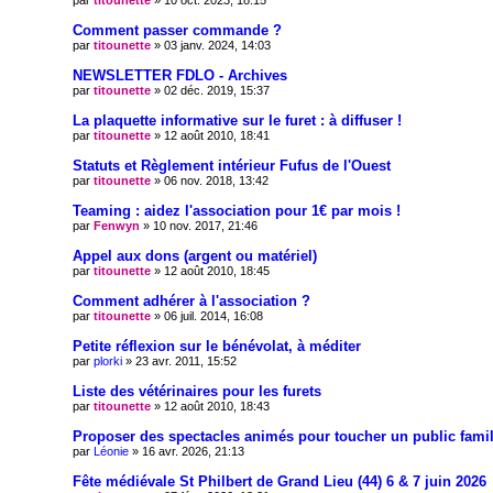
par
titounette
» 10 oct. 2023, 18:15
Comment passer commande ?
par
titounette
» 03 janv. 2024, 14:03
NEWSLETTER FDLO - Archives
par
titounette
» 02 déc. 2019, 15:37
La plaquette informative sur le furet : à diffuser !
par
titounette
» 12 août 2010, 18:41
Statuts et Règlement intérieur Fufus de l'Ouest
par
titounette
» 06 nov. 2018, 13:42
Teaming : aidez l'association pour 1€ par mois !
par
Fenwyn
» 10 nov. 2017, 21:46
Appel aux dons (argent ou matériel)
par
titounette
» 12 août 2010, 18:45
Comment adhérer à l'association ?
par
titounette
» 06 juil. 2014, 16:08
Petite réflexion sur le bénévolat, à méditer
par
plorki
» 23 avr. 2011, 15:52
Liste des vétérinaires pour les furets
par
titounette
» 12 août 2010, 18:43
Proposer des spectacles animés pour toucher un public famil
par
Léonie
» 16 avr. 2026, 21:13
Fête médiévale St Philbert de Grand Lieu (44) 6 & 7 juin 2026