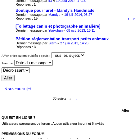
Dernier message par
lila
«
19 août 2014, 17:13
Réponses :
1
Boutique pour furet - Mandy's Handmade
Dernier message par
Mandys
«
16 juil. 2014, 08:27
Réponses :
15
1
2
[Toilettage canin et photographe animalière]
Dernier message par
Yuu-chan
«
08 oct. 2013, 15:11
Pétition réglementation transport petits animaux
Dernier message par
Stern
«
27 juin 2013, 14:26
Réponses :
3
Afficher les sujets publiés depuis :
Trier par
Nouveau sujet
36 sujets
1
2
Aller
QUI EST EN LIGNE ?
Utilisateurs parcourant ce forum : Aucun utilisateur inscrit et 6 invités
PERMISSIONS DU FORUM