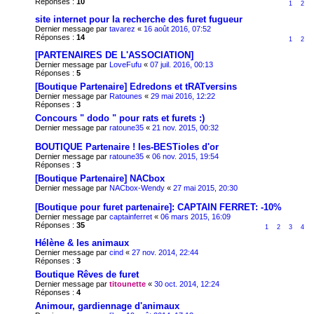
Réponses :
10
1
2
site internet pour la recherche des furet fugueur
Dernier message par
tavarez
«
16 août 2016, 07:52
Réponses :
14
1
2
[PARTENAIRES DE L'ASSOCIATION]
Dernier message par
LoveFufu
«
07 juil. 2016, 00:13
Réponses :
5
[Boutique Partenaire] Edredons et tRATversins
Dernier message par
Ratounes
«
29 mai 2016, 12:22
Réponses :
3
Concours " dodo " pour rats et furets :)
Dernier message par
ratoune35
«
21 nov. 2015, 00:32
BOUTIQUE Partenaire ! les-BESTioles d'or
Dernier message par
ratoune35
«
06 nov. 2015, 19:54
Réponses :
3
[Boutique Partenaire] NACbox
Dernier message par
NACbox-Wendy
«
27 mai 2015, 20:30
[Boutique pour furet partenaire]: CAPTAIN FERRET: -10%
Dernier message par
captainferret
«
06 mars 2015, 16:09
Réponses :
35
1
2
3
4
Hélène & les animaux
Dernier message par
cind
«
27 nov. 2014, 22:44
Réponses :
3
Boutique Rêves de furet
Dernier message par
titounette
«
30 oct. 2014, 12:24
Réponses :
4
Animour, gardiennage d'animaux