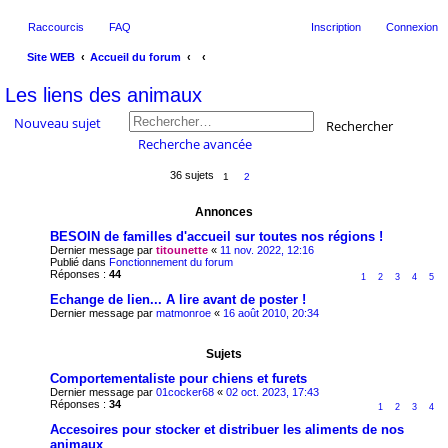
Raccourcis
FAQ
Inscription
Connexion
Site WEB
Accueil du forum
ec
Les liens des animaux
her
Nouveau sujet
Rechercher
ch
Recherche avancée
er
36 sujets
1
2
Annonces
BESOIN de familles d'accueil sur toutes nos régions !
Dernier message par
titounette
«
11 nov. 2022, 12:16
Publié dans
Fonctionnement du forum
Réponses :
44
1
2
3
4
5
Echange de lien... A lire avant de poster !
Dernier message par
matmonroe
«
16 août 2010, 20:34
Sujets
Comportementaliste pour chiens et furets
Dernier message par
01cocker68
«
02 oct. 2023, 17:43
Réponses :
34
1
2
3
4
Accesoires pour stocker et distribuer les aliments de nos
animaux