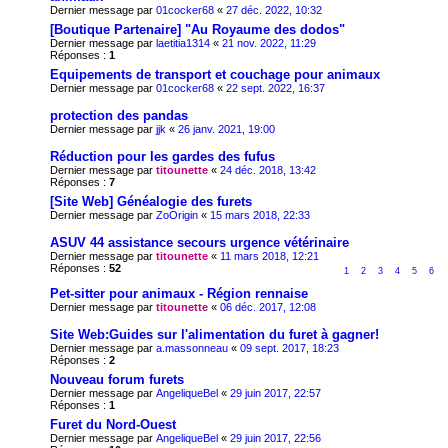
Dernier message par
01cocker68
«
27 déc. 2022, 10:32
[Boutique Partenaire] "Au Royaume des dodos"
Dernier message par
laetitia1314
«
21 nov. 2022, 11:29
Réponses :
1
Equipements de transport et couchage pour animaux
Dernier message par
01cocker68
«
22 sept. 2022, 16:37
protection des pandas
Dernier message par
jjk
«
26 janv. 2021, 19:00
Réduction pour les gardes des fufus
Dernier message par
titounette
«
24 déc. 2018, 13:42
Réponses :
7
[Site Web] Généalogie des furets
Dernier message par
ZoOrigin
«
15 mars 2018, 22:33
ASUV 44 assistance secours urgence vétérinaire
Dernier message par
titounette
«
11 mars 2018, 12:21
Réponses :
52
1
2
3
4
5
6
Pet-sitter pour animaux - Région rennaise
Dernier message par
titounette
«
06 déc. 2017, 12:08
Site Web:Guides sur l'alimentation du furet à gagner!
Dernier message par
a.massonneau
«
09 sept. 2017, 18:23
Réponses :
2
Nouveau forum furets
Dernier message par
AngeliqueBel
«
29 juin 2017, 22:57
Réponses :
1
Furet du Nord-Ouest
Dernier message par
AngeliqueBel
«
29 juin 2017, 22:56