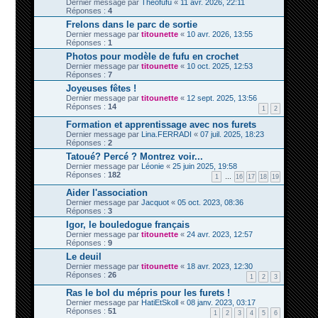
Dernier message par
Theofufu
«
11 avr. 2026, 22:11
Réponses :
4
Frelons dans le parc de sortie
Dernier message par
titounette
«
10 avr. 2026, 13:55
Réponses :
1
Photos pour modèle de fufu en crochet
Dernier message par
titounette
«
10 oct. 2025, 12:53
Réponses :
7
Joyeuses fêtes !
Dernier message par
titounette
«
12 sept. 2025, 13:56
Réponses :
14
1
2
Formation et apprentissage avec nos furets
Dernier message par
Lina.FERRADI
«
07 juil. 2025, 18:23
Réponses :
2
Tatoué? Percé ? Montrez voir...
Dernier message par
Léonie
«
25 juin 2025, 19:58
Réponses :
182
1
…
16
17
18
19
Aider l'association
Dernier message par
Jacquot
«
05 oct. 2023, 08:36
Réponses :
3
Igor, le bouledogue français
Dernier message par
titounette
«
24 avr. 2023, 12:57
Réponses :
9
Le deuil
Dernier message par
titounette
«
18 avr. 2023, 12:30
Réponses :
26
1
2
3
Ras le bol du mépris pour les furets !
Dernier message par
HatiEtSkoll
«
08 janv. 2023, 03:17
Réponses :
51
1
2
3
4
5
6