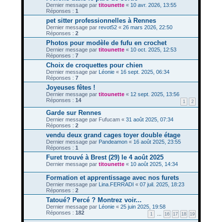
Dernier message par
titounette
«
10 avr. 2026, 13:55
Réponses :
1
pet sitter professionnelles à Rennes
Dernier message par
revot52
«
26 mars 2026, 22:50
Réponses :
2
Photos pour modèle de fufu en crochet
Dernier message par
titounette
«
10 oct. 2025, 12:53
Réponses :
7
Choix de croquettes pour chien
Dernier message par
Léonie
«
16 sept. 2025, 06:34
Réponses :
7
Joyeuses fêtes !
Dernier message par
titounette
«
12 sept. 2025, 13:56
Réponses :
14
1
2
Garde sur Rennes
Dernier message par
Fufucam
«
31 août 2025, 07:34
Réponses :
2
vendu deux grand cages toyer double étage
Dernier message par
Pandeamon
«
16 août 2025, 23:55
Réponses :
1
Furet trouvé à Brest (29) le 4 août 2025
Dernier message par
titounette
«
10 août 2025, 14:34
Formation et apprentissage avec nos furets
Dernier message par
Lina.FERRADI
«
07 juil. 2025, 18:23
Réponses :
2
Tatoué? Percé ? Montrez voir...
Dernier message par
Léonie
«
25 juin 2025, 19:58
Réponses :
182
1
…
16
17
18
19