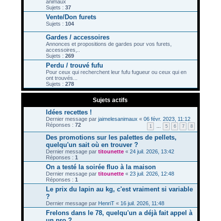
animaux
Sujets :
37
Vente/Don furets
Sujets :
104
Gardes / accessoires
Annonces et propositions de gardes pour vos furets,
accessoires,..
Sujets :
269
Perdu / trouvé fufu
Pour ceux qui recherchent leur fufu fugueur ou ceux qui en
ont trouvés...
Sujets :
278
Sujets actifs
Idées recettes !
Dernier message par
jaimelesanimaux
«
06 févr. 2023, 11:12
Réponses :
72
1
…
5
6
7
8
Des promotions sur les palettes de pellets,
quelqu'un sait où en trouver ?
Dernier message par
titounette
«
24 juil. 2026, 13:42
Réponses :
1
On a testé la soirée fluo à la maison
Dernier message par
titounette
«
23 juil. 2026, 12:48
Réponses :
1
Le prix du lapin au kg, c'est vraiment si variable
?
Dernier message par
HenriT
«
16 juil. 2026, 11:48
Frelons dans le 78, quelqu'un a déjà fait appel à
un pro ?