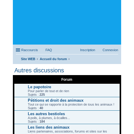
Raccourcis
FAQ
Inscription
Connexion
Site WEB
Accueil du forum
ec
Autres discussions
her
Forum
ch
Le papotoire
er
Pour parler de tout et de rien
Sujets :
225
Pétitions et droit des animaux
Tout ce qui se rapporte à la protection de tous les animaux !
Sujets :
40
Les autres bestioles
A poils, à plumes, à écailles...
Sujets :
184
Les liens des animaux
Liens partenaires, associations, forums et sites sur les