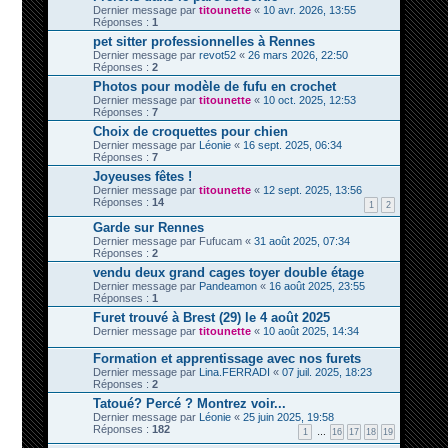
Dernier message par
titounette
«
10 avr. 2026, 13:55
Réponses :
1
pet sitter professionnelles à Rennes
Dernier message par
revot52
«
26 mars 2026, 22:50
Réponses :
2
Photos pour modèle de fufu en crochet
Dernier message par
titounette
«
10 oct. 2025, 12:53
Réponses :
7
Choix de croquettes pour chien
Dernier message par
Léonie
«
16 sept. 2025, 06:34
Réponses :
7
Joyeuses fêtes !
Dernier message par
titounette
«
12 sept. 2025, 13:56
Réponses :
14
1
2
Garde sur Rennes
Dernier message par
Fufucam
«
31 août 2025, 07:34
Réponses :
2
vendu deux grand cages toyer double étage
Dernier message par
Pandeamon
«
16 août 2025, 23:55
Réponses :
1
Furet trouvé à Brest (29) le 4 août 2025
Dernier message par
titounette
«
10 août 2025, 14:34
Formation et apprentissage avec nos furets
Dernier message par
Lina.FERRADI
«
07 juil. 2025, 18:23
Réponses :
2
Tatoué? Percé ? Montrez voir...
Dernier message par
Léonie
«
25 juin 2025, 19:58
Réponses :
182
1
…
16
17
18
19