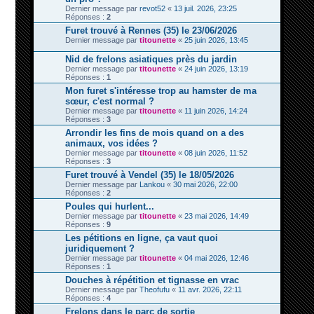
Dernier message par
revot52
«
13 juil. 2026, 23:25
Réponses :
2
Furet trouvé à Rennes (35) le 23/06/2026
Dernier message par
titounette
«
25 juin 2026, 13:45
Nid de frelons asiatiques près du jardin
Dernier message par
titounette
«
24 juin 2026, 13:19
Réponses :
1
Mon furet s'intéresse trop au hamster de ma
sœur, c'est normal ?
Dernier message par
titounette
«
11 juin 2026, 14:24
Réponses :
3
Arrondir les fins de mois quand on a des
animaux, vos idées ?
Dernier message par
titounette
«
08 juin 2026, 11:52
Réponses :
3
Furet trouvé à Vendel (35) le 18/05/2026
Dernier message par
Lankou
«
30 mai 2026, 22:00
Réponses :
2
Poules qui hurlent...
Dernier message par
titounette
«
23 mai 2026, 14:49
Réponses :
9
Les pétitions en ligne, ça vaut quoi
juridiquement ?
Dernier message par
titounette
«
04 mai 2026, 12:46
Réponses :
1
Douches à répétition et tignasse en vrac
Dernier message par
Theofufu
«
11 avr. 2026, 22:11
Réponses :
4
Frelons dans le parc de sortie