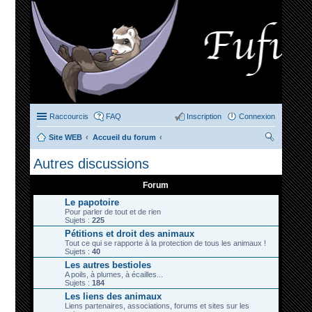
Raccourcis
FAQ
Inscription
Connexion
Site WEB
Accueil du forum
ec
Autres discussions
her
Forum
ch
Le papotoire
er
Pour parler de tout et de rien
Sujets :
225
Pétitions et droit des animaux
Tout ce qui se rapporte à la protection de tous les animaux !
Sujets :
40
Les autres bestioles
A poils, à plumes, à écailles...
Sujets :
184
Les liens des animaux
Liens partenaires, associations, forums et sites sur les