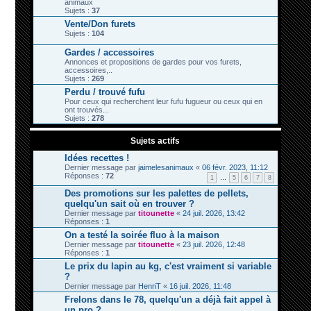
animaux
Sujets :
37
Vente/Don furets
Sujets :
104
Gardes / accessoires
Annonces et propositions de gardes pour vos furets,
accessoires,..
Sujets :
269
Perdu / trouvé fufu
Pour ceux qui recherchent leur fufu fugueur ou ceux qui en
ont trouvés...
Sujets :
278
Sujets actifs
Idées recettes !
Dernier message par
jaimelesanimaux
«
06 févr. 2023, 11:12
Réponses :
72
1
…
5
6
7
8
Des promotions sur les palettes de pellets,
quelqu'un sait où en trouver ?
Dernier message par
titounette
«
24 juil. 2026, 13:42
Réponses :
1
On a testé la soirée fluo à la maison
Dernier message par
titounette
«
23 juil. 2026, 12:48
Réponses :
1
Le prix du lapin au kg, c'est vraiment si variable
?
Dernier message par
HenriT
«
16 juil. 2026, 11:48
Frelons dans le 78, quelqu'un a déjà fait appel à
un pro ?