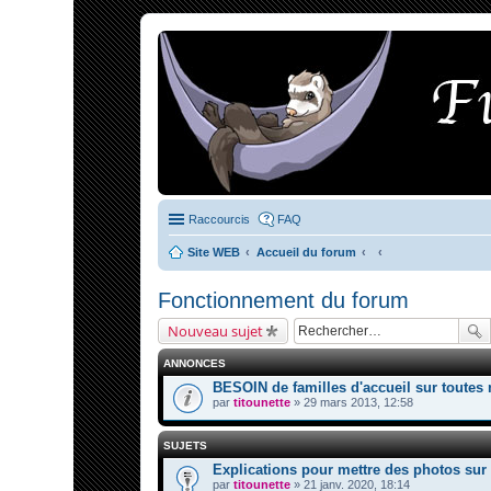
Raccourcis
FAQ
Site WEB
Accueil du forum
Fonctionnement du forum
Nouveau sujet
ANNONCES
BESOIN de familles d'accueil sur toutes 
par
titounette
» 29 mars 2013, 12:58
SUJETS
Explications pour mettre des photos sur
par
titounette
» 21 janv. 2020, 18:14