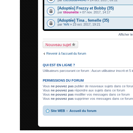
par
cocofufue44640
» 24 oct. 2017, 09:12
[Adoptés] Frezzy et Bobby (35)
par
titounette
» 07 nov. 2017, 14:17
[Adoptée] Tina , femelle (35)
par
YeN
» 23 oct. 2017, 19:21
Afficher l
Nouveau sujet
Revenir à l’accueil du forum
QUI EST EN LIGNE ?
Utilisateurs parcourant ce forum : Aucun utilisateur inscrit et 5 i
PERMISSIONS DU FORUM
Vous
ne pouvez pas
publier de nouveaux sujets dans ce for
Vous
ne pouvez pas
répondre aux sujets dans ce forum
Vous
ne pouvez pas
modifier vos messages dans ce forum
Vous
ne pouvez pas
supprimer vos messages dans ce forum
Site WEB
Accueil du forum