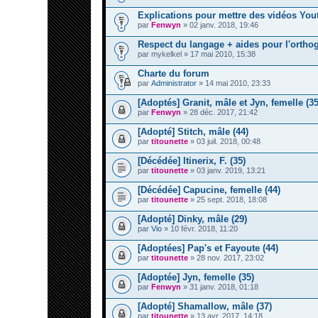
Explications pour mettre des vidéos You
par
Fenwyn
» 02 janv. 2018, 19:46
Respect du langage + aides pour l'ortho
par
mykelkel
» 17 mai 2010, 15:38
Charte du forum
par
Administrator
» 14 mai 2010, 23:33
[Adoptés] Granit, mâle et Jyn, femelle (35
par
Fenwyn
» 28 déc. 2017, 21:42
[Adopté] Stitch, mâle (44)
par
titounette
» 03 juil. 2018, 00:48
[Décédée] Itinerix, F. (35)
par
titounette
» 03 janv. 2019, 13:21
[Décédée] Capucine, femelle (44)
par
titounette
» 25 sept. 2018, 18:08
[Adopté] Dinky, mâle (29)
par
Vio
» 10 févr. 2018, 11:20
[Adoptées] Pap's et Fayoute (44)
par
titounette
» 28 nov. 2017, 23:02
[Adoptée] Jyn, femelle (35)
par
Fenwyn
» 31 janv. 2018, 01:18
[Adopté] Shamallow, mâle (37)
par
titounette
» 13 avr. 2017, 14:18