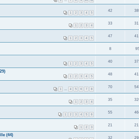
1
…
7
8
9
10
11
42
38
1
2
3
4
5
33
31
1
2
3
4
47
41
1
2
3
4
5
8
9
40
37
1
2
3
4
5
29)
48
41
1
2
3
4
5
70
54
1
…
4
5
6
7
8
35
32
1
2
3
4
55
46
1
2
3
4
5
6
21
21
1
2
3
le (44)
32
29