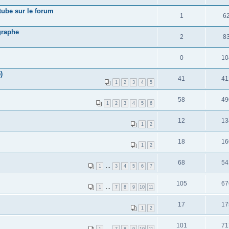
tube sur le forum
1
6
graphe
2
8
0
10
)
41
41
1
2
3
4
5
58
49
1
2
3
4
5
6
12
13
1
2
18
16
1
2
68
54
1
…
3
4
5
6
7
105
67
1
…
7
8
9
10
11
17
17
1
2
101
71