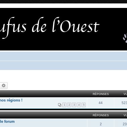
RÉPONSES
V
nos régions !
44
52
1
2
3
4
5
RÉPONSES
V
 le forum
2
23