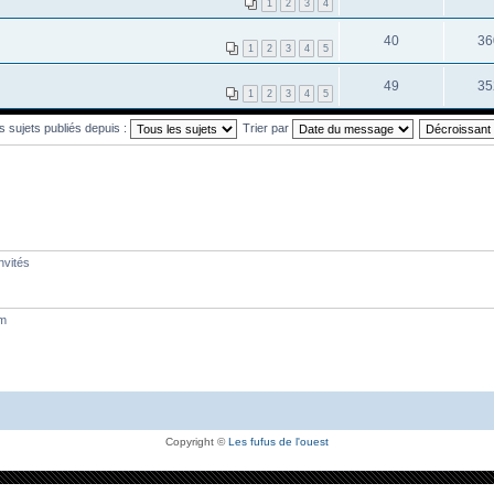
1
2
3
4
40
36
1
2
3
4
5
49
35
1
2
3
4
5
es sujets publiés depuis :
Trier par
nvités
um
Copyright ©
Les fufus de l'ouest