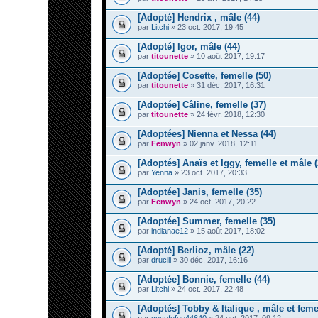
[Adopté] Hendrix , mâle (44)
par
Litchi
» 23 oct. 2017, 19:45
[Adopté] Igor, mâle (44)
par
titounette
» 10 août 2017, 19:17
[Adoptée] Cosette, femelle (50)
par
titounette
» 31 déc. 2017, 16:31
[Adoptée] Câline, femelle (37)
par
titounette
» 24 févr. 2018, 12:30
[Adoptées] Nienna et Nessa (44)
par
Fenwyn
» 02 janv. 2018, 12:11
[Adoptés] Anaïs et Iggy, femelle et mâle (
par
Yenna
» 23 oct. 2017, 20:33
[Adoptée] Janis, femelle (35)
par
Fenwyn
» 24 oct. 2017, 20:22
[Adoptée] Summer, femelle (35)
par
indianae12
» 15 août 2017, 18:02
[Adopté] Berlioz, mâle (22)
par
drucili
» 30 déc. 2017, 16:16
[Adoptée] Bonnie, femelle (44)
par
Litchi
» 24 oct. 2017, 22:48
[Adoptés] Tobby & Italique , mâle et femel