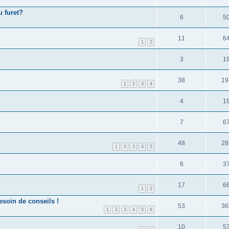
u furet?
6
5
11
6
1
2
3
1
38
19
1
2
3
4
4
1
7
6
48
28
1
2
3
4
5
6
3
17
6
1
2
esoin de conseils !
53
36
1
2
3
4
5
6
10
5