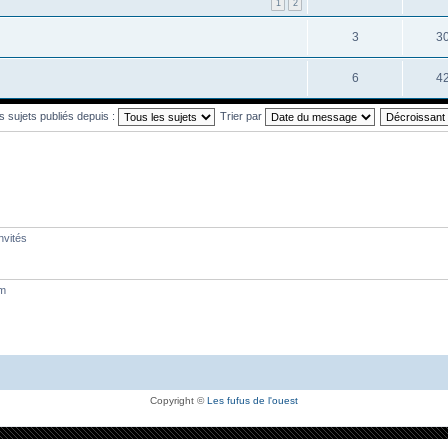
1
2
3
3
6
4
es sujets publiés depuis :
Trier par
nvités
um
Copyright ©
Les fufus de l'ouest