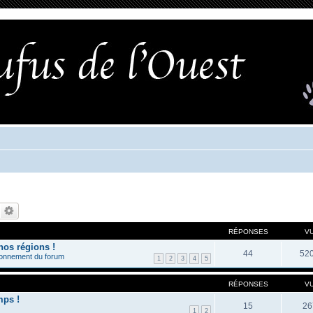
RÉPONSES
V
nos régions !
44
52
ionnement du forum
1
2
3
4
5
RÉPONSES
V
mps !
15
26
1
2