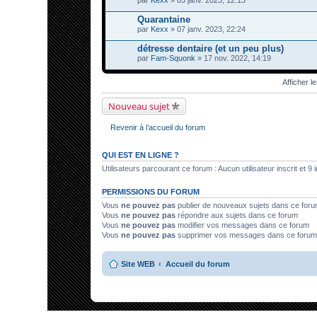
par
Kexx
» 05 janv. 2023, 12:13
Quarantaine
par
Kexx
» 07 janv. 2023, 22:24
détresse dentaire (et un peu plus)
par
Fam-Squonk
» 17 nov. 2022, 14:19
Afficher l
Nouveau sujet
Revenir à l’accueil du forum
QUI EST EN LIGNE ?
Utilisateurs parcourant ce forum : Aucun utilisateur inscrit et 9 i
PERMISSIONS DU FORUM
Vous
ne pouvez pas
publier de nouveaux sujets dans ce for
Vous
ne pouvez pas
répondre aux sujets dans ce forum
Vous
ne pouvez pas
modifier vos messages dans ce forum
Vous
ne pouvez pas
supprimer vos messages dans ce forum
Site WEB
Accueil du forum