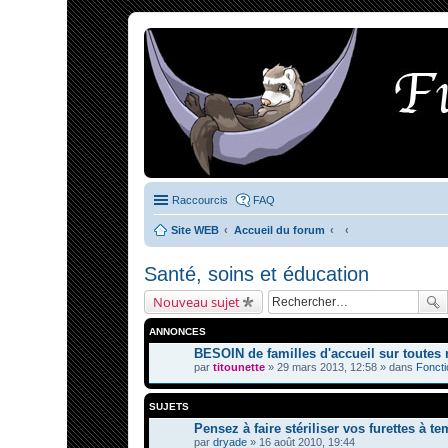
Raccourcis
FAQ
Site WEB
Accueil du forum
Santé, soins et éducation
Nouveau sujet
ANNONCES
BESOIN de familles d'accueil sur toutes 
par
titounette
» 29 mars 2013, 12:58 » dans
Fonct
SUJETS
Pensez à faire stériliser vos furettes à te
par
dryade
» 16 août 2010, 19:44