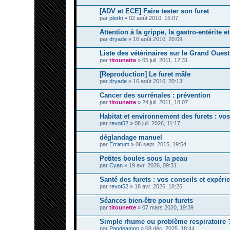
[ADV et ECE] Faire tester son furet
par
plorki
» 02 août 2010, 15:07
Attention à la grippe, la gastro-entérite et
par
dryade
» 16 août 2010, 20:09
Liste des vétérinaires sur le Grand Ouest
par
titounette
» 05 juil. 2011, 12:31
[Reproduction] Le furet mâle
par
dryade
» 16 août 2010, 20:13
Cancer des surrénales : prévention
par
titounette
» 24 juil. 2011, 18:07
Habitat et environnement des furets : vos
par
revot52
» 08 juil. 2026, 11:17
déglandage manuel
par
Erratum
» 06 sept. 2015, 19:54
Petites boules sous la peau
par
Cyan
» 19 avr. 2026, 09:31
Santé des furets : vos conseils et expéri
par
revot52
» 18 avr. 2026, 18:25
Séances bien-être pour furets
par
titounette
» 07 mars 2020, 19:39
Simple rhume ou problème respiratoire 
par
Pandeamon
» 08 déc. 2025, 18:44