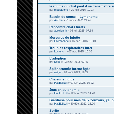
le rhume du chat peut il se transmettre a
par
moustache
» 20 juin 2016, 19:14
Besoin de conseil- Lymphome.
par
AnCha
» 21 mars 2022, 21:47
Rencontre chat / furets
par
aurelien_h
» 08 juil. 2025, 07:58
Morsures de fufutte
par
Liliemonade
» 16 déc. 2016, 16:01
Troubles respiratoires furet
par
Lucie_ch
» 07 avr. 2025, 10:33
L'adoption
par
Kexx
» 03 janv. 2023, 07:47
Splénectomie furette âgée
par
neige
» 28 août 2023, 19:22
Chaleur et fufus
par
HatiEtSkoll
» 07 juin 2023, 16:22
Jeux en autonomie
par
HatiEtSkoll
» 12 févr. 2023, 14:28
Giardiose pour mes deux zouzous, j'ai b
par
HatiEtSkoll
» 30 déc. 2022, 15:00
Sortie