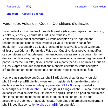
Raccourcis
FAQ
Inscription
Connexion
Site WEB
Accueil du forum
ec
Forum des Fufus de l'Ouest - Conditions d’utilisation
her
En accédant à « Forum des Fufus de l'Ouest » (désigné ci-après par « nous »,
ch
« notre », « nos », « Forum des Fufus de l'Ouest » et
er
« https://fufusdelouest.com/forum »), vous acceptez d’être légalement
responsable des conditions suivantes. Si vous n’acceptez pas d’être
légalement responsable de toutes les conditions suivantes, veuillez ne pas
utiliser et accéder à « Forum des Fufus de l'Ouest ». Nous pouvons modifier
ces conditions à n’importe quel moment et nous essaierons de vous informer
de ces modifications, bien que nous vous conseillons de vérifier régulièrement
par vous-même. En effet, si vous continuez à participer à « Forum des Fufus de
l'Ouest » après que des modifications aient été effectuées, vous acceptez
d’être légalement responsable des conditions modifiées et mises à jour.
Nos forums sont développés par phpBB (désignés ci-après par « logiciel
phpBB » et « phpBB Limited ») qui est un logiciel de forum de discussions
déclaré sous la «
licence publique générale GNU 2.0
» et qui peut être
téléchargé sur
le site de phpBB
(en anglais). Le logiciel phpBB a pour seul but
de faciliter les discussions sur internet et phpBB Limited ne peut en aucun cas
être tenu comme responsable de la conduite et du contenu que nous
acceptons et que nous n’acceptons pas. Pour plus d’informations concernant
phpBB, veuillez consulter
le site de phpBB
(en anglais).