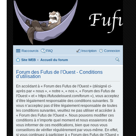
Raccourcis
FAQ
Inscription
Connexion
Site WEB
Accueil du forum
ec
Forum des Fufus de l'Ouest - Conditions
her
d’utilisation
ch
En accédant à « Forum des Fufus de l'Ouest » (désigné ci-
er
après par « nous », « notre », « nos », « Forum des Fufus de
l'Ouest » et « https://fufusdelouest.com/forum »), vous acceptez
d’être légalement responsable des conditions suivantes. Si
vous n’acceptez pas d’être légalement responsable de toutes
les conditions suivantes, veuillez ne pas utiliser et accéder à
« Forum des Fufus de l'Ouest ». Nous pouvons modifier ces
conditions à n’importe quel moment et nous essaierons de
vous informer de ces modifications, bien que nous vous
conseillons de vérifier régulièrement par vous-même. En effet,
si vous continuez à participer à « Forum des Fufus de l'Ouest »