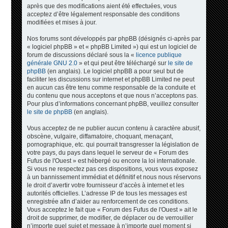
après que des modifications aient été effectuées, vous
acceptez d’être légalement responsable des conditions
modifiées et mises à jour.
Nos forums sont développés par phpBB (désignés ci-après par
« logiciel phpBB » et « phpBB Limited ») qui est un logiciel de
forum de discussions déclaré sous la «
licence publique
générale GNU 2.0
» et qui peut être téléchargé sur
le site de
phpBB
(en anglais). Le logiciel phpBB a pour seul but de
faciliter les discussions sur internet et phpBB Limited ne peut
en aucun cas être tenu comme responsable de la conduite et
du contenu que nous acceptons et que nous n’acceptons pas.
Pour plus d’informations concernant phpBB, veuillez consulter
le site de phpBB
(en anglais).
Vous acceptez de ne publier aucun contenu à caractère abusif,
obscène, vulgaire, diffamatoire, choquant, menaçant,
pornographique, etc. qui pourrait transgresser la législation de
votre pays, du pays dans lequel le serveur de « Forum des
Fufus de l'Ouest » est hébergé ou encore la loi internationale.
Si vous ne respectez pas ces dispositions, vous vous exposez
à un bannissement immédiat et définitif et nous nous réservons
le droit d’avertir votre fournisseur d’accès à internet et les
autorités officielles. L’adresse IP de tous les messages est
enregistrée afin d’aider au renforcement de ces conditions.
Vous acceptez le fait que « Forum des Fufus de l'Ouest » ait le
droit de supprimer, de modifier, de déplacer ou de verrouiller
n’importe quel sujet et message à n’importe quel moment si