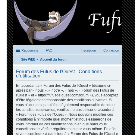
Raccourcis
FAQ
Inscription
Connexion
Site WEB
Accueil du forum
ec
Forum des Fufus de l'Ouest - Conditions
her
d’utilisation
ch
En accédant à « Forum des Fufus de l'Ouest » (désigné ci-
er
après par « nous », « notre », « nos », « Forum des Fufus de
l'Ouest » et « https://fufusdelouest.com/forum »), vous acceptez
d’être légalement responsable des conditions suivantes. Si
vous n’acceptez pas d’être légalement responsable de toutes
les conditions suivantes, veuillez ne pas utiliser et accéder à
« Forum des Fufus de l'Ouest ». Nous pouvons modifier ces
conditions à n’importe quel moment et nous essaierons de
vous informer de ces modifications, bien que nous vous
conseillons de vérifier régulièrement par vous-même. En effet,
si vous continuez à participer à « Forum des Fufus de l'Ouest »