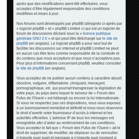
après que des modifications aient été effectuées, vous
acceptez d’être légalement responsable des conditions
modifiées et mises à jour.
Nos forums sont développés par phpBB (désignés ci-après par
« logiciel phpBB » et « phpBB Limited ») qui est un logiciel de
forum de discussions déclaré sous la «
licence publique
générale GNU 2.0
» et qui peut être téléchargé sur
le site de
phpBB
(en anglais). Le logiciel phpBB a pour seul but de
faciliter les discussions sur internet et phpBB Limited ne peut
en aucun cas être tenu comme responsable de la conduite et
du contenu que nous acceptons et que nous n’acceptons pas.
Pour plus d’informations concernant phpBB, veuillez consulter
le site de phpBB
(en anglais).
Vous acceptez de ne publier aucun contenu à caractère abusif,
obscène, vulgaire, diffamatoire, choquant, menaçant,
pornographique, etc. qui pourrait transgresser la législation de
votre pays, du pays dans lequel le serveur de « Forum des
Fufus de l'Ouest » est hébergé ou encore la loi internationale.
Si vous ne respectez pas ces dispositions, vous vous exposez
à un bannissement immédiat et définitif et nous nous réservons
le droit d’avertir votre fournisseur d’accès à internet et les
autorités officielles. L’adresse IP de tous les messages est
enregistrée afin d’aider au renforcement de ces conditions.
Vous acceptez le fait que « Forum des Fufus de l'Ouest » ait le
droit de supprimer, de modifier, de déplacer ou de verrouiller
n’importe quel sujet et message à n’importe quel moment si