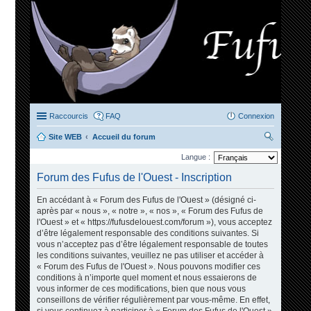
Raccourcis
FAQ
Connexion
Site WEB
Accueil du forum
ec
Langue :
her
Forum des Fufus de l'Ouest - Inscription
ch
En accédant à « Forum des Fufus de l'Ouest » (désigné ci-
er
après par « nous », « notre », « nos », « Forum des Fufus de
l'Ouest » et « https://fufusdelouest.com/forum »), vous acceptez
d’être légalement responsable des conditions suivantes. Si
vous n’acceptez pas d’être légalement responsable de toutes
les conditions suivantes, veuillez ne pas utiliser et accéder à
« Forum des Fufus de l'Ouest ». Nous pouvons modifier ces
conditions à n’importe quel moment et nous essaierons de
vous informer de ces modifications, bien que nous vous
conseillons de vérifier régulièrement par vous-même. En effet,