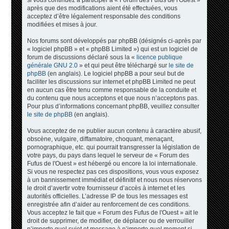
si vous continuez à participer à « Forum des Fufus de l'Ouest »
après que des modifications aient été effectuées, vous
acceptez d’être légalement responsable des conditions
modifiées et mises à jour.
Nos forums sont développés par phpBB (désignés ci-après par
« logiciel phpBB » et « phpBB Limited ») qui est un logiciel de
forum de discussions déclaré sous la «
licence publique
générale GNU 2.0
» et qui peut être téléchargé sur
le site de
phpBB
(en anglais). Le logiciel phpBB a pour seul but de
faciliter les discussions sur internet et phpBB Limited ne peut
en aucun cas être tenu comme responsable de la conduite et
du contenu que nous acceptons et que nous n’acceptons pas.
Pour plus d’informations concernant phpBB, veuillez consulter
le site de phpBB
(en anglais).
Vous acceptez de ne publier aucun contenu à caractère abusif,
obscène, vulgaire, diffamatoire, choquant, menaçant,
pornographique, etc. qui pourrait transgresser la législation de
votre pays, du pays dans lequel le serveur de « Forum des
Fufus de l'Ouest » est hébergé ou encore la loi internationale.
Si vous ne respectez pas ces dispositions, vous vous exposez
à un bannissement immédiat et définitif et nous nous réservons
le droit d’avertir votre fournisseur d’accès à internet et les
autorités officielles. L’adresse IP de tous les messages est
enregistrée afin d’aider au renforcement de ces conditions.
Vous acceptez le fait que « Forum des Fufus de l'Ouest » ait le
droit de supprimer, de modifier, de déplacer ou de verrouiller