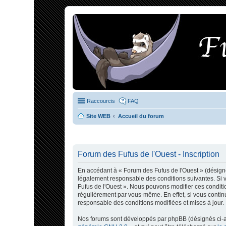
Raccourcis
FAQ
Site WEB
Accueil du forum
Forum des Fufus de l'Ouest - Inscription
En accédant à « Forum des Fufus de l'Ouest » (désigné 
légalement responsable des conditions suivantes. Si v
Fufus de l'Ouest ». Nous pouvons modifier ces conditi
régulièrement par vous-même. En effet, si vous contin
responsable des conditions modifiées et mises à jour.
Nos forums sont développés par phpBB (désignés ci-apr