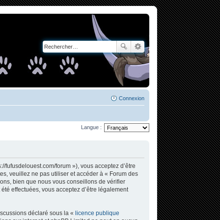
Connexion
Langue :
s://fufusdelouest.com/forum »), vous acceptez d’être
s, veuillez ne pas utiliser et accéder à « Forum des
ons, bien que nous vous conseillons de vérifier
 été effectuées, vous acceptez d’être légalement
iscussions déclaré sous la «
licence publique