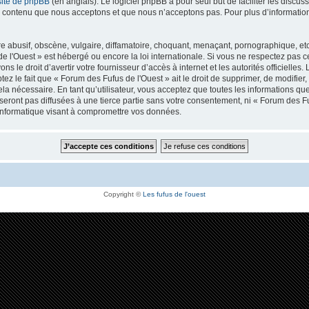
site de phpBB
(en anglais). Le logiciel phpBB a pour seul but de faciliter les discu
 contenu que nous acceptons et que nous n’acceptons pas. Pour plus d’informatio
abusif, obscène, vulgaire, diffamatoire, choquant, menaçant, pornographique, etc. q
e l'Ouest » est hébergé ou encore la loi internationale. Si vous ne respectez pas 
s le droit d’avertir votre fournisseur d’accès à internet et les autorités officielles
z le fait que « Forum des Fufus de l'Ouest » ait le droit de supprimer, de modifier, 
 nécessaire. En tant qu’utilisateur, vous acceptez que toutes les informations q
eront pas diffusées à une tierce partie sans votre consentement, ni « Forum des Fu
informatique visant à compromettre vos données.
Copyright ©
Les fufus de l'ouest