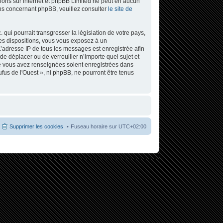
ssions sur internet et phpBB Limited ne peut en aucun
ns concernant phpBB, veuillez consulter
le site de
ui pourrait transgresser la législation de votre pays,
ces dispositions, vous vous exposez à un
. L’adresse IP de tous les messages est enregistrée afin
de déplacer ou de verrouiller n’importe quel sujet et
ue vous avez renseignées soient enregistrées dans
fus de l'Ouest », ni phpBB, ne pourront être tenus
Supprimer les cookies
Fuseau horaire sur
UTC+02:00