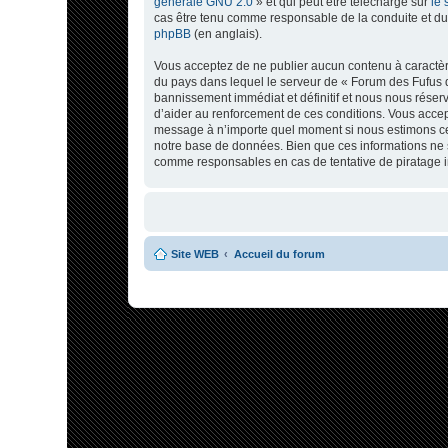
générale GNU 2.0
» et qui peut être téléchargé sur
le 
cas être tenu comme responsable de la conduite et du
phpBB
(en anglais).
Vous acceptez de ne publier aucun contenu à caractère 
du pays dans lequel le serveur de « Forum des Fufus d
bannissement immédiat et définitif et nous nous réservon
d’aider au renforcement de ces conditions. Vous accepte
message à n’importe quel moment si nous estimons cela
notre base de données. Bien que ces informations ne s
comme responsables en cas de tentative de piratage 
Site WEB
Accueil du forum