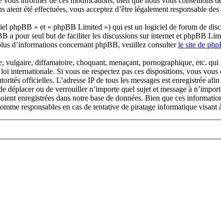
 vous informer de ces modifications, bien que nous vous conseillons de
s aient été effectuées, vous acceptez d’être légalement responsable des 
el phpBB » et « phpBB Limited ») qui est un logiciel de forum de disc
BB a pour seul but de faciliter les discussions sur internet et phpBB L
plus d’informations concernant phpBB, veuillez consulter
le site de ph
 vulgaire, diffamatoire, choquant, menaçant, pornographique, etc. qui po
loi internationale. Si vous ne respectez pas ces dispositions, vous vou
autorités officielles. L’adresse IP de tous les messages est enregistrée a
de déplacer ou de verrouiller n’importe quel sujet et message à n’import
ient enregistrées dans notre base de données. Bien que ces informations
comme responsables en cas de tentative de piratage informatique visant