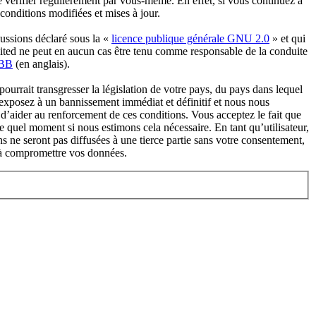
 vérifier régulièrement par vous-même. En effet, si vous continuez à
conditions modifiées et mises à jour.
ussions déclaré sous la «
licence publique générale GNU 2.0
» et qui
imited ne peut en aucun cas être tenu comme responsable de la conduite
pBB
(en anglais).
urrait transgresser la législation de votre pays, du pays dans lequel
s exposez à un bannissement immédiat et définitif et nous nous
fin d’aider au renforcement de ces conditions. Vous acceptez le fait que
e quel moment si nous estimons cela nécessaire. En tant qu’utilisateur,
 ne seront pas diffusées à une tierce partie sans votre consentement,
 à compromettre vos données.