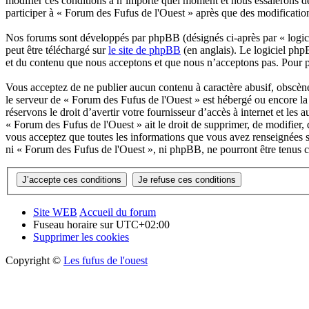
modifier ces conditions à n’importe quel moment et nous essaierons de
participer à « Forum des Fufus de l'Ouest » après que des modification
Nos forums sont développés par phpBB (désignés ci-après par « logici
peut être téléchargé sur
le site de phpBB
(en anglais). Le logiciel php
et du contenu que nous acceptons et que nous n’acceptons pas. Pour 
Vous acceptez de ne publier aucun contenu à caractère abusif, obscène,
le serveur de « Forum des Fufus de l'Ouest » est hébergé ou encore la 
réservons le droit d’avertir votre fournisseur d’accès à internet et les 
« Forum des Fufus de l'Ouest » ait le droit de supprimer, de modifier, 
vous acceptez que toutes les informations que vous avez renseignées so
ni « Forum des Fufus de l'Ouest », ni phpBB, ne pourront être tenus 
Site WEB
Accueil du forum
Fuseau horaire sur
UTC+02:00
Supprimer les cookies
Copyright ©
Les fufus de l'ouest