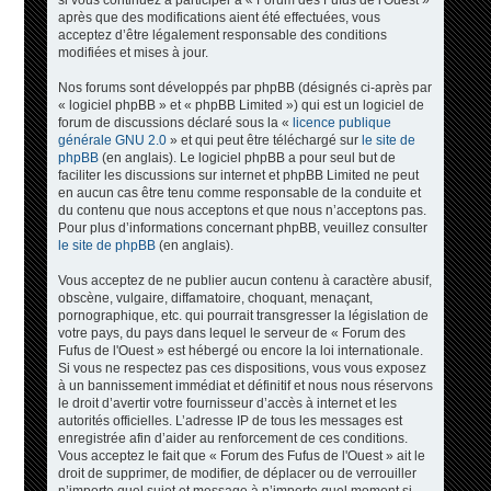
si vous continuez à participer à « Forum des Fufus de l'Ouest »
après que des modifications aient été effectuées, vous
acceptez d’être légalement responsable des conditions
modifiées et mises à jour.
Nos forums sont développés par phpBB (désignés ci-après par
« logiciel phpBB » et « phpBB Limited ») qui est un logiciel de
forum de discussions déclaré sous la «
licence publique
générale GNU 2.0
» et qui peut être téléchargé sur
le site de
phpBB
(en anglais). Le logiciel phpBB a pour seul but de
faciliter les discussions sur internet et phpBB Limited ne peut
en aucun cas être tenu comme responsable de la conduite et
du contenu que nous acceptons et que nous n’acceptons pas.
Pour plus d’informations concernant phpBB, veuillez consulter
le site de phpBB
(en anglais).
Vous acceptez de ne publier aucun contenu à caractère abusif,
obscène, vulgaire, diffamatoire, choquant, menaçant,
pornographique, etc. qui pourrait transgresser la législation de
votre pays, du pays dans lequel le serveur de « Forum des
Fufus de l'Ouest » est hébergé ou encore la loi internationale.
Si vous ne respectez pas ces dispositions, vous vous exposez
à un bannissement immédiat et définitif et nous nous réservons
le droit d’avertir votre fournisseur d’accès à internet et les
autorités officielles. L’adresse IP de tous les messages est
enregistrée afin d’aider au renforcement de ces conditions.
Vous acceptez le fait que « Forum des Fufus de l'Ouest » ait le
droit de supprimer, de modifier, de déplacer ou de verrouiller