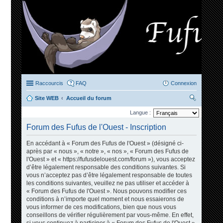
Raccourcis
FAQ
Connexion
Site WEB
Accueil du forum
ec
Langue :
her
Forum des Fufus de l'Ouest - Inscription
ch
En accédant à « Forum des Fufus de l'Ouest » (désigné ci-
er
après par « nous », « notre », « nos », « Forum des Fufus de
l'Ouest » et « https://fufusdelouest.com/forum »), vous acceptez
d’être légalement responsable des conditions suivantes. Si
vous n’acceptez pas d’être légalement responsable de toutes
les conditions suivantes, veuillez ne pas utiliser et accéder à
« Forum des Fufus de l'Ouest ». Nous pouvons modifier ces
conditions à n’importe quel moment et nous essaierons de
vous informer de ces modifications, bien que nous vous
conseillons de vérifier régulièrement par vous-même. En effet,