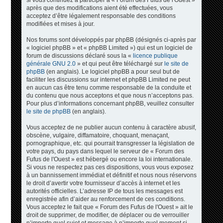
si vous continuez à participer à « Forum des Fufus de l'Ouest »
après que des modifications aient été effectuées, vous
acceptez d’être légalement responsable des conditions
modifiées et mises à jour.
Nos forums sont développés par phpBB (désignés ci-après par
« logiciel phpBB » et « phpBB Limited ») qui est un logiciel de
forum de discussions déclaré sous la «
licence publique
générale GNU 2.0
» et qui peut être téléchargé sur
le site de
phpBB
(en anglais). Le logiciel phpBB a pour seul but de
faciliter les discussions sur internet et phpBB Limited ne peut
en aucun cas être tenu comme responsable de la conduite et
du contenu que nous acceptons et que nous n’acceptons pas.
Pour plus d’informations concernant phpBB, veuillez consulter
le site de phpBB
(en anglais).
Vous acceptez de ne publier aucun contenu à caractère abusif,
obscène, vulgaire, diffamatoire, choquant, menaçant,
pornographique, etc. qui pourrait transgresser la législation de
votre pays, du pays dans lequel le serveur de « Forum des
Fufus de l'Ouest » est hébergé ou encore la loi internationale.
Si vous ne respectez pas ces dispositions, vous vous exposez
à un bannissement immédiat et définitif et nous nous réservons
le droit d’avertir votre fournisseur d’accès à internet et les
autorités officielles. L’adresse IP de tous les messages est
enregistrée afin d’aider au renforcement de ces conditions.
Vous acceptez le fait que « Forum des Fufus de l'Ouest » ait le
droit de supprimer, de modifier, de déplacer ou de verrouiller