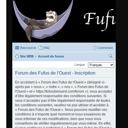
Raccourcis
FAQ
Connexion
Site WEB
Accueil du forum
ec
Langue :
her
Forum des Fufus de l'Ouest - Inscription
ch
En accédant à « Forum des Fufus de l'Ouest » (désigné ci-
er
après par « nous », « notre », « nos », « Forum des Fufus de
l'Ouest » et « https://fufusdelouest.com/forum »), vous acceptez
d’être légalement responsable des conditions suivantes. Si
vous n’acceptez pas d’être légalement responsable de toutes
les conditions suivantes, veuillez ne pas utiliser et accéder à
« Forum des Fufus de l'Ouest ». Nous pouvons modifier ces
conditions à n’importe quel moment et nous essaierons de
vous informer de ces modifications, bien que nous vous
conseillons de vérifier régulièrement par vous-même. En effet,