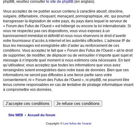
phpBB, veuillez consulter
le site de phpBB
(en anglais).
Vous acceptez de ne publier aucun contenu à caractère abusif, obscène,
vulgaire, diffamatoire, choquant, menaçant, pornographique, etc. qui pourrait
transgresser la législation de votre pays, du pays dans lequel le serveur de
« Forum des Fufus de l'Ouest » est hébergé ou encore la loi internationale. Si
vous ne respectez pas ces dispositions, vous vous exposez à un
bannissement immédiat et définitif et nous nous réservons le droit d’avertir
votre fournisseur d’accès à internet et les autorités officielles. L’adresse IP de
tous les messages est enregistrée afin d’aider au renforcement de ces
conditions. Vous acceptez le fait que « Forum des Fufus de l'Ouest » ait le droit
de supprimer, de modifier, de déplacer ou de verrouiller n’importe quel sujet et
message à n’importe quel moment si nous estimons cela nécessaire. En tant
qu’utilisateur, vous acceptez que toutes les informations que vous avez
renseignées soient enregistrées dans notre base de données. Bien que ces
informations ne seront pas diffusées à une tierce partie sans votre
consentement, ni « Forum des Fufus de l'Ouest », ni phpBB, ne pourront être
tenus comme responsables en cas de tentative de piratage informatique visant
à compromettre vos données.
Site WEB
Accueil du forum
Copyright ©
Les fufus de l'ouest