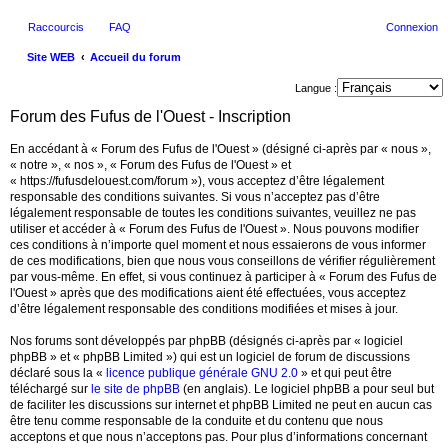
Raccourcis
FAQ
Connexion
Site WEB
Accueil du forum
ec
Langue :
her
Forum des Fufus de l'Ouest - Inscription
ch
En accédant à « Forum des Fufus de l'Ouest » (désigné ci-après par « nous »,
er
« notre », « nos », « Forum des Fufus de l'Ouest » et
« https://fufusdelouest.com/forum »), vous acceptez d’être légalement
responsable des conditions suivantes. Si vous n’acceptez pas d’être
légalement responsable de toutes les conditions suivantes, veuillez ne pas
utiliser et accéder à « Forum des Fufus de l'Ouest ». Nous pouvons modifier
ces conditions à n’importe quel moment et nous essaierons de vous informer
de ces modifications, bien que nous vous conseillons de vérifier régulièrement
par vous-même. En effet, si vous continuez à participer à « Forum des Fufus de
l'Ouest » après que des modifications aient été effectuées, vous acceptez
d’être légalement responsable des conditions modifiées et mises à jour.
Nos forums sont développés par phpBB (désignés ci-après par « logiciel
phpBB » et « phpBB Limited ») qui est un logiciel de forum de discussions
déclaré sous la «
licence publique générale GNU 2.0
» et qui peut être
téléchargé sur
le site de phpBB
(en anglais). Le logiciel phpBB a pour seul but
de faciliter les discussions sur internet et phpBB Limited ne peut en aucun cas
être tenu comme responsable de la conduite et du contenu que nous
acceptons et que nous n’acceptons pas. Pour plus d’informations concernant