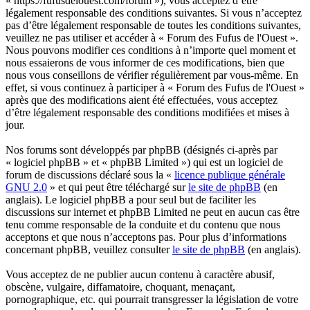
« https://fufusdelouest.com/forum »), vous acceptez d’être
légalement responsable des conditions suivantes. Si vous n’acceptez
pas d’être légalement responsable de toutes les conditions suivantes,
veuillez ne pas utiliser et accéder à « Forum des Fufus de l'Ouest ».
Nous pouvons modifier ces conditions à n’importe quel moment et
nous essaierons de vous informer de ces modifications, bien que
nous vous conseillons de vérifier régulièrement par vous-même. En
effet, si vous continuez à participer à « Forum des Fufus de l'Ouest »
après que des modifications aient été effectuées, vous acceptez
d’être légalement responsable des conditions modifiées et mises à
jour.
Nos forums sont développés par phpBB (désignés ci-après par
« logiciel phpBB » et « phpBB Limited ») qui est un logiciel de
forum de discussions déclaré sous la «
licence publique générale
GNU 2.0
» et qui peut être téléchargé sur
le site de phpBB
(en
anglais). Le logiciel phpBB a pour seul but de faciliter les
discussions sur internet et phpBB Limited ne peut en aucun cas être
tenu comme responsable de la conduite et du contenu que nous
acceptons et que nous n’acceptons pas. Pour plus d’informations
concernant phpBB, veuillez consulter
le site de phpBB
(en anglais).
Vous acceptez de ne publier aucun contenu à caractère abusif,
obscène, vulgaire, diffamatoire, choquant, menaçant,
pornographique, etc. qui pourrait transgresser la législation de votre