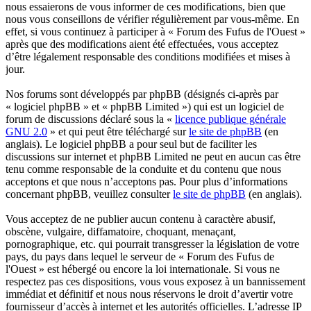
nous essaierons de vous informer de ces modifications, bien que
nous vous conseillons de vérifier régulièrement par vous-même. En
effet, si vous continuez à participer à « Forum des Fufus de l'Ouest »
après que des modifications aient été effectuées, vous acceptez
d’être légalement responsable des conditions modifiées et mises à
jour.
Nos forums sont développés par phpBB (désignés ci-après par
« logiciel phpBB » et « phpBB Limited ») qui est un logiciel de
forum de discussions déclaré sous la «
licence publique générale
GNU 2.0
» et qui peut être téléchargé sur
le site de phpBB
(en
anglais). Le logiciel phpBB a pour seul but de faciliter les
discussions sur internet et phpBB Limited ne peut en aucun cas être
tenu comme responsable de la conduite et du contenu que nous
acceptons et que nous n’acceptons pas. Pour plus d’informations
concernant phpBB, veuillez consulter
le site de phpBB
(en anglais).
Vous acceptez de ne publier aucun contenu à caractère abusif,
obscène, vulgaire, diffamatoire, choquant, menaçant,
pornographique, etc. qui pourrait transgresser la législation de votre
pays, du pays dans lequel le serveur de « Forum des Fufus de
l'Ouest » est hébergé ou encore la loi internationale. Si vous ne
respectez pas ces dispositions, vous vous exposez à un bannissement
immédiat et définitif et nous nous réservons le droit d’avertir votre
fournisseur d’accès à internet et les autorités officielles. L’adresse IP