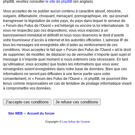
phpBB, veuillez consulter
le site de phpBB
(en anglais).
Vous acceptez de ne publier aucun contenu à caractère abusif, obscène,
vulgaire, diffamatoire, choquant, menaçant, pornographique, etc. qui pourrait
transgresser la législation de votre pays, du pays dans lequel le serveur de
« Forum des Fufus de l'Ouest » est hébergé ou encore la loi internationale. Si
vous ne respectez pas ces dispositions, vous vous exposez à un
bannissement immédiat et définitif et nous nous réservons le droit d’avertir
votre fournisseur d’accès à internet et les autorités officielles. L’adresse IP de
tous les messages est enregistrée afin d’aider au renforcement de ces
conditions. Vous acceptez le fait que « Forum des Fufus de l'Ouest » ait le droit
de supprimer, de modifier, de déplacer ou de verrouiller n’importe quel sujet et
message à n’importe quel moment si nous estimons cela nécessaire. En tant
qu’utilisateur, vous acceptez que toutes les informations que vous avez
renseignées soient enregistrées dans notre base de données. Bien que ces
informations ne seront pas diffusées à une tierce partie sans votre
consentement, ni « Forum des Fufus de l'Ouest », ni phpBB, ne pourront être
tenus comme responsables en cas de tentative de piratage informatique visant
à compromettre vos données.
Site WEB
Accueil du forum
Copyright ©
Les fufus de l'ouest