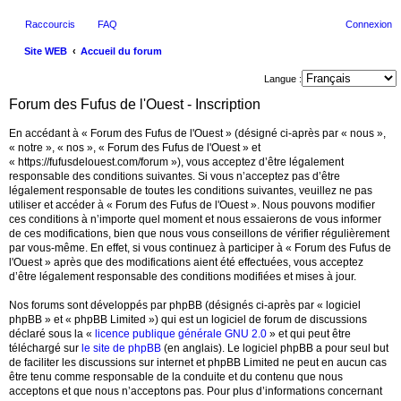
Raccourcis
FAQ
Connexion
Site WEB
Accueil du forum
ec
Langue :
her
Forum des Fufus de l'Ouest - Inscription
ch
En accédant à « Forum des Fufus de l'Ouest » (désigné ci-après par « nous »,
er
« notre », « nos », « Forum des Fufus de l'Ouest » et
« https://fufusdelouest.com/forum »), vous acceptez d’être légalement
responsable des conditions suivantes. Si vous n’acceptez pas d’être
légalement responsable de toutes les conditions suivantes, veuillez ne pas
utiliser et accéder à « Forum des Fufus de l'Ouest ». Nous pouvons modifier
ces conditions à n’importe quel moment et nous essaierons de vous informer
de ces modifications, bien que nous vous conseillons de vérifier régulièrement
par vous-même. En effet, si vous continuez à participer à « Forum des Fufus de
l'Ouest » après que des modifications aient été effectuées, vous acceptez
d’être légalement responsable des conditions modifiées et mises à jour.
Nos forums sont développés par phpBB (désignés ci-après par « logiciel
phpBB » et « phpBB Limited ») qui est un logiciel de forum de discussions
déclaré sous la «
licence publique générale GNU 2.0
» et qui peut être
téléchargé sur
le site de phpBB
(en anglais). Le logiciel phpBB a pour seul but
de faciliter les discussions sur internet et phpBB Limited ne peut en aucun cas
être tenu comme responsable de la conduite et du contenu que nous
acceptons et que nous n’acceptons pas. Pour plus d’informations concernant