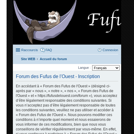
Raccourcis
FAQ
Connexion
Site WEB
Accueil du forum
ec
Langue :
her
Forum des Fufus de l'Ouest - Inscription
ch
En accédant à « Forum des Fufus de l'Ouest » (désigné ci-
er
après par « nous », « notre », « nos », « Forum des Fufus de
l'Ouest » et « https://fufusdelouest.com/forum »), vous acceptez
d’être légalement responsable des conditions suivantes. Si
vous n’acceptez pas d’être légalement responsable de toutes
les conditions suivantes, veuillez ne pas utiliser et accéder à
« Forum des Fufus de l'Ouest ». Nous pouvons modifier ces
conditions à n’importe quel moment et nous essaierons de
vous informer de ces modifications, bien que nous vous
conseillons de vérifier régulièrement par vous-même. En effet,