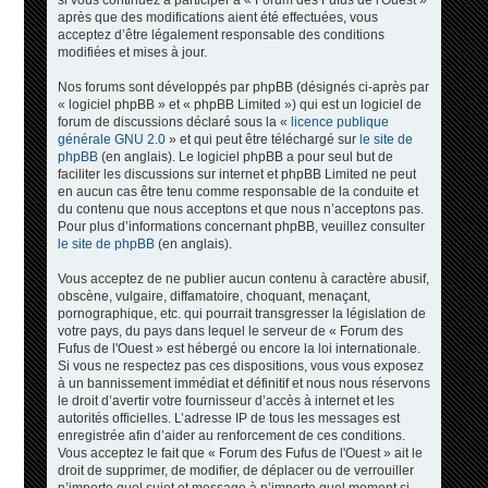
si vous continuez à participer à « Forum des Fufus de l'Ouest »
après que des modifications aient été effectuées, vous
acceptez d’être légalement responsable des conditions
modifiées et mises à jour.
Nos forums sont développés par phpBB (désignés ci-après par
« logiciel phpBB » et « phpBB Limited ») qui est un logiciel de
forum de discussions déclaré sous la «
licence publique
générale GNU 2.0
» et qui peut être téléchargé sur
le site de
phpBB
(en anglais). Le logiciel phpBB a pour seul but de
faciliter les discussions sur internet et phpBB Limited ne peut
en aucun cas être tenu comme responsable de la conduite et
du contenu que nous acceptons et que nous n’acceptons pas.
Pour plus d’informations concernant phpBB, veuillez consulter
le site de phpBB
(en anglais).
Vous acceptez de ne publier aucun contenu à caractère abusif,
obscène, vulgaire, diffamatoire, choquant, menaçant,
pornographique, etc. qui pourrait transgresser la législation de
votre pays, du pays dans lequel le serveur de « Forum des
Fufus de l'Ouest » est hébergé ou encore la loi internationale.
Si vous ne respectez pas ces dispositions, vous vous exposez
à un bannissement immédiat et définitif et nous nous réservons
le droit d’avertir votre fournisseur d’accès à internet et les
autorités officielles. L’adresse IP de tous les messages est
enregistrée afin d’aider au renforcement de ces conditions.
Vous acceptez le fait que « Forum des Fufus de l'Ouest » ait le
droit de supprimer, de modifier, de déplacer ou de verrouiller