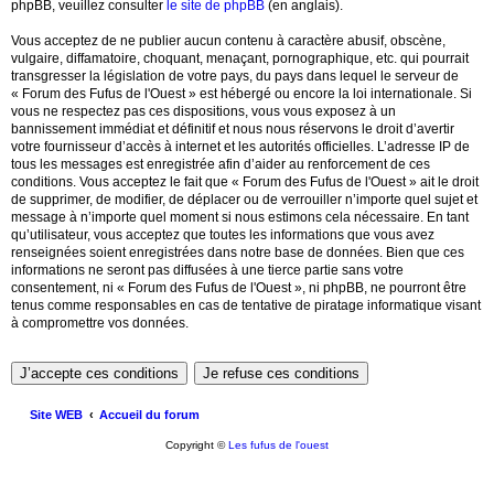
phpBB, veuillez consulter
le site de phpBB
(en anglais).
Vous acceptez de ne publier aucun contenu à caractère abusif, obscène,
vulgaire, diffamatoire, choquant, menaçant, pornographique, etc. qui pourrait
transgresser la législation de votre pays, du pays dans lequel le serveur de
« Forum des Fufus de l'Ouest » est hébergé ou encore la loi internationale. Si
vous ne respectez pas ces dispositions, vous vous exposez à un
bannissement immédiat et définitif et nous nous réservons le droit d’avertir
votre fournisseur d’accès à internet et les autorités officielles. L’adresse IP de
tous les messages est enregistrée afin d’aider au renforcement de ces
conditions. Vous acceptez le fait que « Forum des Fufus de l'Ouest » ait le droit
de supprimer, de modifier, de déplacer ou de verrouiller n’importe quel sujet et
message à n’importe quel moment si nous estimons cela nécessaire. En tant
qu’utilisateur, vous acceptez que toutes les informations que vous avez
renseignées soient enregistrées dans notre base de données. Bien que ces
informations ne seront pas diffusées à une tierce partie sans votre
consentement, ni « Forum des Fufus de l'Ouest », ni phpBB, ne pourront être
tenus comme responsables en cas de tentative de piratage informatique visant
à compromettre vos données.
Site WEB
Accueil du forum
Copyright ©
Les fufus de l'ouest