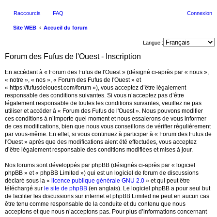
Raccourcis
FAQ
Connexion
Site WEB
Accueil du forum
ec
Langue :
her
Forum des Fufus de l'Ouest - Inscription
ch
En accédant à « Forum des Fufus de l'Ouest » (désigné ci-après par « nous »,
er
« notre », « nos », « Forum des Fufus de l'Ouest » et
« https://fufusdelouest.com/forum »), vous acceptez d’être légalement
responsable des conditions suivantes. Si vous n’acceptez pas d’être
légalement responsable de toutes les conditions suivantes, veuillez ne pas
utiliser et accéder à « Forum des Fufus de l'Ouest ». Nous pouvons modifier
ces conditions à n’importe quel moment et nous essaierons de vous informer
de ces modifications, bien que nous vous conseillons de vérifier régulièrement
par vous-même. En effet, si vous continuez à participer à « Forum des Fufus de
l'Ouest » après que des modifications aient été effectuées, vous acceptez
d’être légalement responsable des conditions modifiées et mises à jour.
Nos forums sont développés par phpBB (désignés ci-après par « logiciel
phpBB » et « phpBB Limited ») qui est un logiciel de forum de discussions
déclaré sous la «
licence publique générale GNU 2.0
» et qui peut être
téléchargé sur
le site de phpBB
(en anglais). Le logiciel phpBB a pour seul but
de faciliter les discussions sur internet et phpBB Limited ne peut en aucun cas
être tenu comme responsable de la conduite et du contenu que nous
acceptons et que nous n’acceptons pas. Pour plus d’informations concernant