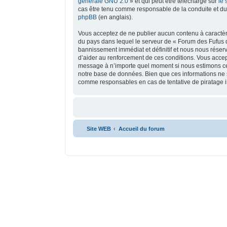
générale GNU 2.0
» et qui peut être téléchargé sur
le 
cas être tenu comme responsable de la conduite et du
phpBB
(en anglais).
Vous acceptez de ne publier aucun contenu à caractère 
du pays dans lequel le serveur de « Forum des Fufus d
bannissement immédiat et définitif et nous nous réservon
d’aider au renforcement de ces conditions. Vous accepte
message à n’importe quel moment si nous estimons cela
notre base de données. Bien que ces informations ne s
comme responsables en cas de tentative de piratage 
Site WEB
Accueil du forum