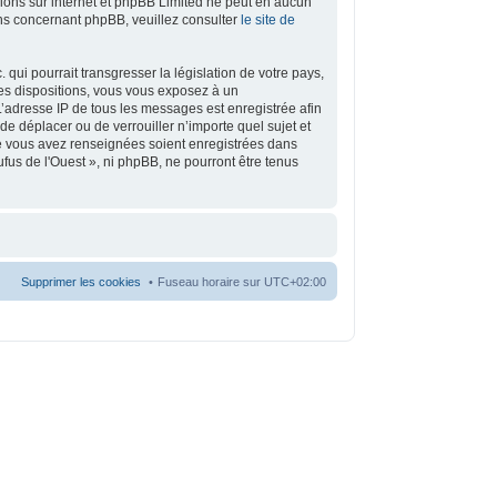
ssions sur internet et phpBB Limited ne peut en aucun
ns concernant phpBB, veuillez consulter
le site de
ui pourrait transgresser la législation de votre pays,
ces dispositions, vous vous exposez à un
. L’adresse IP de tous les messages est enregistrée afin
de déplacer ou de verrouiller n’importe quel sujet et
ue vous avez renseignées soient enregistrées dans
fus de l'Ouest », ni phpBB, ne pourront être tenus
Supprimer les cookies
Fuseau horaire sur
UTC+02:00