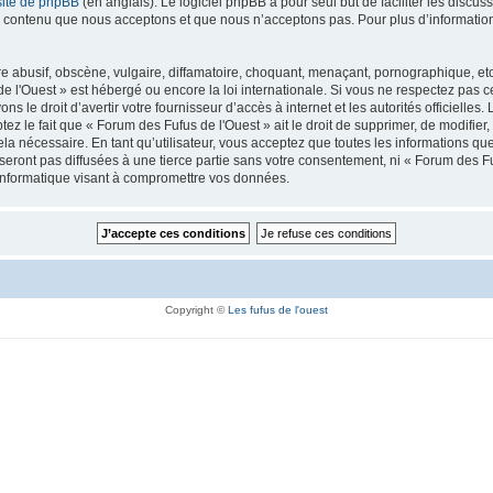
site de phpBB
(en anglais). Le logiciel phpBB a pour seul but de faciliter les discu
 contenu que nous acceptons et que nous n’acceptons pas. Pour plus d’informatio
abusif, obscène, vulgaire, diffamatoire, choquant, menaçant, pornographique, etc. q
e l'Ouest » est hébergé ou encore la loi internationale. Si vous ne respectez pas 
s le droit d’avertir votre fournisseur d’accès à internet et les autorités officielles
z le fait que « Forum des Fufus de l'Ouest » ait le droit de supprimer, de modifier, 
 nécessaire. En tant qu’utilisateur, vous acceptez que toutes les informations q
eront pas diffusées à une tierce partie sans votre consentement, ni « Forum des Fu
informatique visant à compromettre vos données.
Copyright ©
Les fufus de l'ouest