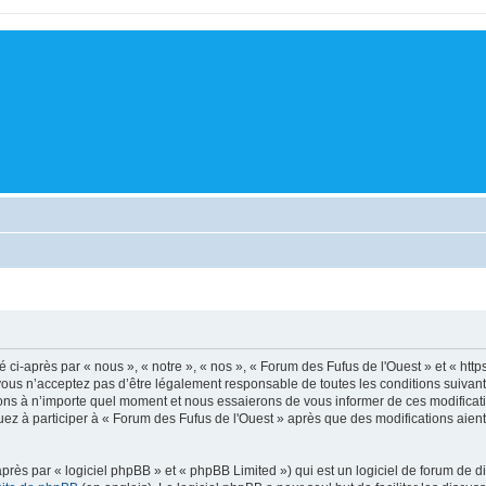
ci-après par « nous », « notre », « nos », « Forum des Fufus de l'Ouest » et « http
ous n’acceptez pas d’être légalement responsable de toutes les conditions suivante
ons à n’importe quel moment et nous essaierons de vous informer de ces modificati
uez à participer à « Forum des Fufus de l'Ouest » après que des modifications aient
ès par « logiciel phpBB » et « phpBB Limited ») qui est un logiciel de forum de d