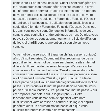
compte sur « Forum des Fufus de l'Ouest » sont protégées par
les lois de protection des données applicables dans le pays
qui héberge notre serveur. Toutes les informations, en-dehors
de votre nom d’utilisateur, de votre mot de passe et de votre
adresse de courriel requis par « Forum des Fufus de l'Ouest »
durant votre inscription, sont obligatoires ou facultatives, à la
seule discrétion de « Forum des Fufus de l'Ouest ». Dans tous
les cas, vous pouvez contrôler quelles informations de votre
compte vous souhaitez rendre publiques ou non. De plus, vous
pouvez décider de vous abonner ou non à la liste de diffusion
du logiciel phpBB depuis une option disponible sur votre
compte.
Votre mot de passe est chiffré (par un chiffrage à sens unique)
afin qu’il soit sécurisé. Cependant, il est recommandé de ne
pas utiliser le même mot de passe sur plusieurs sites internet
différents. Votre mot de passe est le moyen d’accès à votre
compte sur « Forum des Fufus de l'Ouest », veillez donc à le
conservez précieusement. En aucun cas une personne affiliée
à « Forum des Fufus de l'Ouest », à phpBB ou à un site de
tierce partie ne peut vous demander légitimement votre mot de
passe. Si vous oubliez le mot de passe de votre compte, vous
pouvez utiliser la fonction « J’ai perdu mon mot de passe » qui
est proposée par défaut sur le logiciel phpBB. Cette
fonctionnalité vous demandera de spécifier votre nom
d’utilisateur et votre adresse de courriel et le logiciel phpBB
générera alors un nouveau mot de passe afin que vous
puissiez reprendre le contrôle de votre compte.