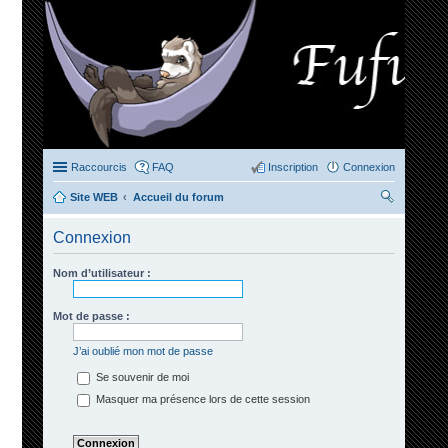
Raccourcis
FAQ
Inscription
Connexion
Site WEB
Accueil du forum
ec
Connexion
her
ch
Nom d’utilisateur :
er
Mot de passe :
J’ai oublié mon mot de passe
Se souvenir de moi
Masquer ma présence lors de cette session