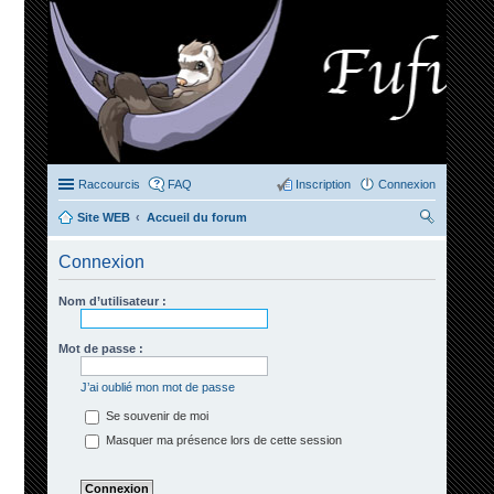
Raccourcis
FAQ
Inscription
Connexion
Site WEB
Accueil du forum
ec
Connexion
her
ch
Nom d’utilisateur :
er
Mot de passe :
J’ai oublié mon mot de passe
Se souvenir de moi
Masquer ma présence lors de cette session