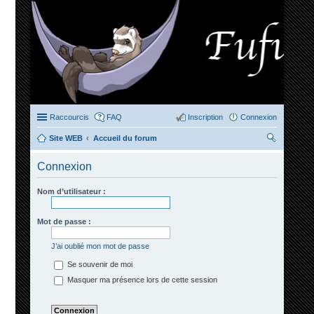
Raccourcis
FAQ
Inscription
Connexion
Site WEB
Accueil du forum
ec
Connexion
her
ch
Nom d’utilisateur :
er
Mot de passe :
J’ai oublié mon mot de passe
Se souvenir de moi
Masquer ma présence lors de cette session