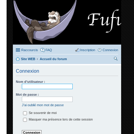
Raccourcis
FAQ
Inscription
Connexion
Site WEB
Accueil du forum
ec
Connexion
her
ch
Nom d’utilisateur :
er
Mot de passe :
J’ai oublié mon mot de passe
Se souvenir de moi
Masquer ma présence lors de cette session