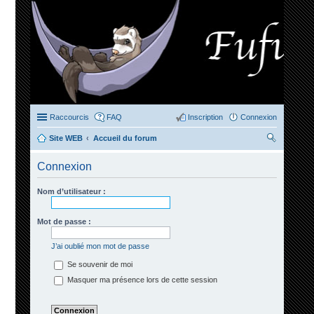
Raccourcis
FAQ
Inscription
Connexion
Site WEB
Accueil du forum
ec
Connexion
her
ch
Nom d’utilisateur :
er
Mot de passe :
J’ai oublié mon mot de passe
Se souvenir de moi
Masquer ma présence lors de cette session