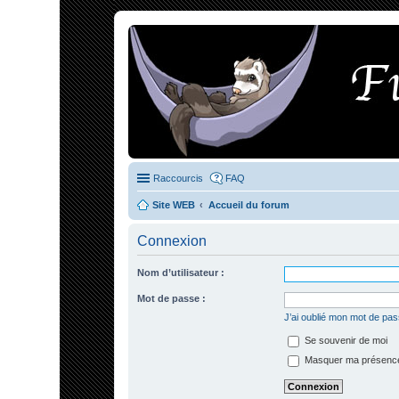
Raccourcis
FAQ
Site WEB
Accueil du forum
Connexion
Nom d’utilisateur :
Mot de passe :
J’ai oublié mon mot de pa
Se souvenir de moi
Masquer ma présence 