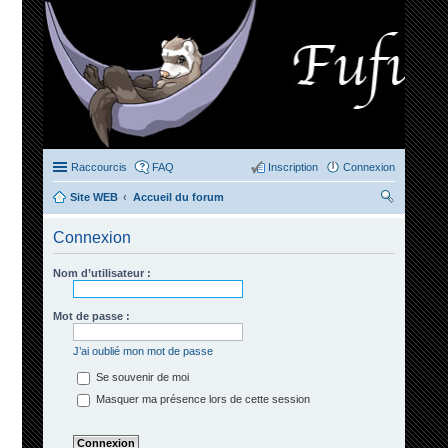
Raccourcis
FAQ
Inscription
Connexion
Site WEB
Accueil du forum
ec
Connexion
her
ch
Nom d’utilisateur :
er
Mot de passe :
J’ai oublié mon mot de passe
Se souvenir de moi
Masquer ma présence lors de cette session