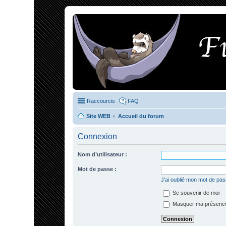
Raccourcis
FAQ
Site WEB
Accueil du forum
Connexion
Nom d’utilisateur :
Mot de passe :
J’ai oublié mon mot de pa
Se souvenir de moi
Masquer ma présence 