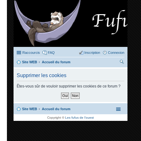
Raccourcis
FAQ
Inscription
Connexion
Site WEB
Accueil du forum
ec
Supprimer les cookies
her
ch
Êtes-vous sûr de vouloir supprimer les cookies de ce forum ?
er
Site WEB
Accueil du forum
Copyright ©
Les fufus de l'ouest