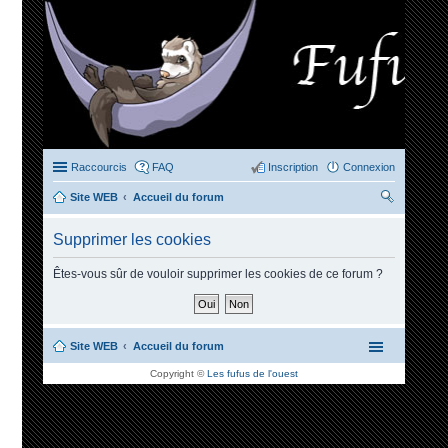
Raccourcis
FAQ
Inscription
Connexion
Site WEB
Accueil du forum
ec
Supprimer les cookies
her
ch
Êtes-vous sûr de vouloir supprimer les cookies de ce forum ?
er
Site WEB
Accueil du forum
Copyright ©
Les fufus de l'ouest