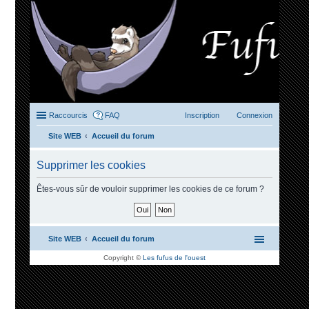
Raccourcis
FAQ
Inscription
Connexion
Site WEB
Accueil du forum
ec
Supprimer les cookies
her
ch
Êtes-vous sûr de vouloir supprimer les cookies de ce forum ?
er
Site WEB
Accueil du forum
Copyright ©
Les fufus de l'ouest