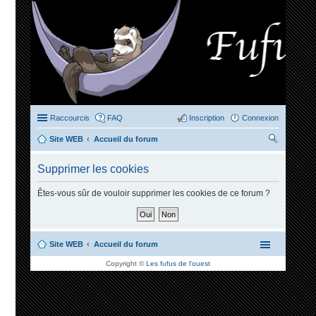
Raccourcis
FAQ
Inscription
Connexion
Site WEB
Accueil du forum
ec
Supprimer les cookies
her
ch
Êtes-vous sûr de vouloir supprimer les cookies de ce forum ?
er
Site WEB
Accueil du forum
Copyright ©
Les fufus de l'ouest