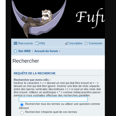
Raccourcis
FAQ
Inscription
Connexion
Site WEB
Accueil du forum
Rechercher
REQUÊTE DE LA RECHERCHE
Rechercher par mots-clés :
Insérez le caractère « + » devant un mot qui doit être trouvé et « - »
devant un mot qui doit être ignoré. Insérez une liste de mots séparés
entre des barres verticales discontinues « | » si seul un des mots doit
être trouvé. Utilisez un astérisque « * » comme métacaractère passe-
partout si vous souhaitez effectuer des recherches partielles.
Rechercher tous les termes ou utiliser une question comme
élément
Rechercher n’importe quel de ces termes