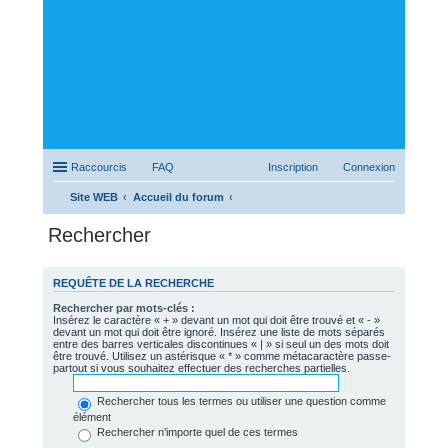
Raccourcis
FAQ
Inscription
Connexion
Site WEB
Accueil du forum
Rechercher
REQUÊTE DE LA RECHERCHE
Rechercher par mots-clés :
Insérez le caractère « + » devant un mot qui doit être trouvé et « - »
devant un mot qui doit être ignoré. Insérez une liste de mots séparés
entre des barres verticales discontinues « | » si seul un des mots doit
être trouvé. Utilisez un astérisque « * » comme métacaractère passe-
partout si vous souhaitez effectuer des recherches partielles.
Rechercher tous les termes ou utiliser une question comme
élément
Rechercher n’importe quel de ces termes