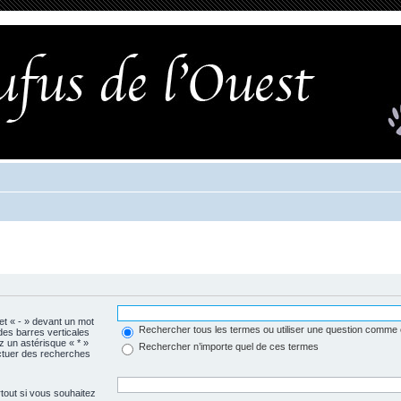
 et « - » devant un mot
Rechercher tous les termes ou utiliser une question comme
 des barres verticales
ez un astérisque « * »
Rechercher n’importe quel de ces termes
ctuer des recherches
tout si vous souhaitez