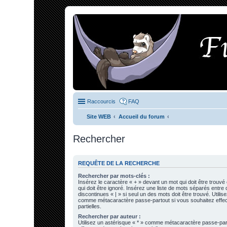
Raccourcis
FAQ
Site WEB
Accueil du forum
Rechercher
REQUÊTE DE LA RECHERCHE
Rechercher par mots-clés :
Insérez le caractère « + » devant un mot qui doit être trouvé
qui doit être ignoré. Insérez une liste de mots séparés entre
discontinues « | » si seul un des mots doit être trouvé. Utilis
comme métacaractère passe-partout si vous souhaitez effe
partielles.
Rechercher par auteur :
Utilisez un astérisque « * » comme métacaractère passe-par